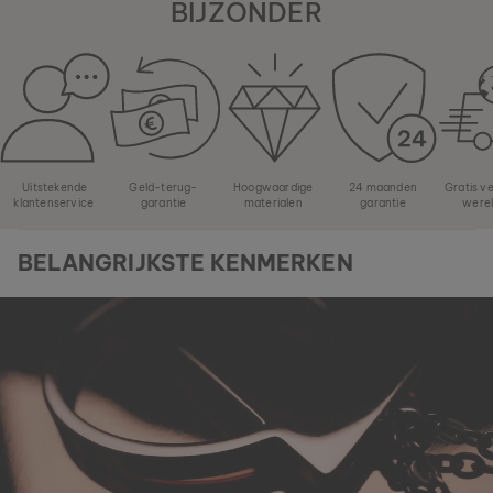
BIJZONDER
Uitstekende
Geld-terug-
Hoogwaardige
24 maanden
Gratis v
klantenservice
garantie
materialen
garantie
were
BELANGRIJKSTE KENMERKEN