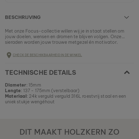
BESCHRIJVING
Met onze Focus-collectie willen wij je in staat stellen om
jouw doelen, wensen en dromen te blijven volgen. Onze
sieraden worden jouw trouwe metgezel én motivator.
Dit model is helemaal UITVERKOCHT
CHECK DE BESCHIKBAARHEID IN DE WINKEL
Alle Holzkern-producten worden in kleine partijen
vervaardigd om een zo groot mogelijke verscheidenheid te
EAN: #
9010631002268
kunnen aanbieden.
TECHNISCHE DETAILS
Verzeker jezelf nu van een stukje natuur uit ons huidige
assortiment, zolang het nog beschikbaar is.
Diameter
: 15mm
Lengte
: 137 - 175mm (verstelbaar)
Materiaal
: 24k verguld verguld 316L roestvrij staal en een
uniek stukje wengéhout
DIT MAAKT HOLZKERN ZO