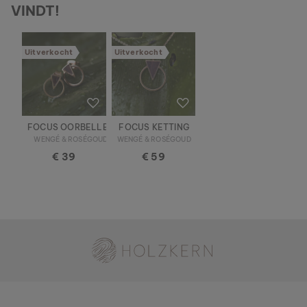
VINDT!
Uitverkocht
Uitverkocht
FOCUS OORBELLEN
FOCUS KETTING
WENGÉ & ROSÉGOUD
WENGÉ & ROSÉGOUD
€ 39
€ 59
Holzkern - een merk van Time for Nature GmbH