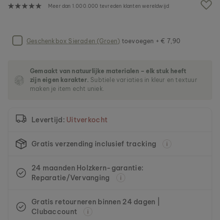
n
Meer dan 1.000.000 tevreden klanten wereldwijd
d
e
a
f
Geschenkbox Sieraden (Groen)
toevoegen + € 7,90
b
e
e
Gemaakt van natuurlijke materialen – elk stuk heeft
l
zijn eigen karakter.
Subtiele variaties in kleur en textuur
d
maken je item echt uniek.
i
n
g
Levertijd:
Uitverkocht
e
n
-
Gratis verzending inclusief tracking
g
a
24 maanden Holzkern-garantie:
l
Reparatie/Vervanging
l
e
r
Gratis retourneren binnen 24 dagen |
i
Clubaccount
j