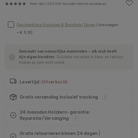
n
Meer dan 1.000.000 tevreden klanten wereldwijd
d
e
a
f
Geschenkbox Horloges & Bandlets (Groen)
toevoegen
b
+ € 9,90
e
e
l
Gemaakt van natuurlijke materialen – elk stuk heeft
d
zijn eigen karakter.
Subtiele variaties in kleur en textuur
i
maken je item echt uniek.
n
g
e
Levertijd:
Uitverkocht
n
-
g
Gratis verzending inclusief tracking
a
l
24 maanden Holzkern-garantie:
l
Reparatie/Vervanging
e
r
i
Gratis retourneren binnen 24 dagen |
j