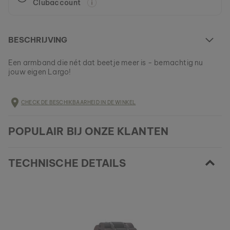
Clubaccount
BESCHRIJVING
Een armband die nét dat beetje meer is - bemachtig nu
jouw eigen Largo!
Dit model is helemaal UITVERKOCHT
CHECK DE BESCHIKBAARHEID IN DE WINKEL
Alle Holzkern-producten worden in kleine partijen
vervaardigd om een zo groot mogelijke verscheidenheid te
EAN: #
9120078332405
kunnen aanbieden.
POPULAIR BIJ ONZE KLANTEN
Verzeker jezelf nu van een stukje natuur uit ons huidige
assortiment, zolang het nog beschikbaar is.
TECHNISCHE DETAILS