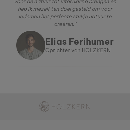
voor de natuur tot uitdrukking brengen en
heb ik mezelf ten doel gesteld om voor
iedereen het perfecte stukje natuur te
creëren."
Elias Ferihumer
Oprichter van HOLZKERN
Holzkern - een merk van Time for Nature GmbH