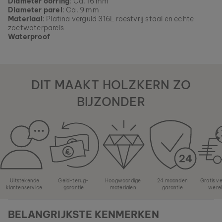
Diameter oorring
: Ca. 16 mm
Diameter parel
: Ca. 9 mm
Materiaal
: Platina verguld 316L roestvrij staal en echte
zoetwaterparels
Waterproof
DIT MAAKT HOLZKERN ZO
BIJZONDER
Uitstekende
Geld-terug-
Hoogwaardige
24 maanden
Gratis v
klantenservice
garantie
materialen
garantie
were
BELANGRIJKSTE KENMERKEN