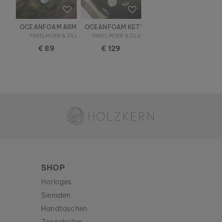
OCEANFOAM ARMBAND
OCEANFOAM KETTING
PARELMOER & ZILVER
PARELMOER & ZILVER
€ 89
€ 129
Holzkern - een merk van Time for Nature GmbH
SHOP
Horloges
Sieraden
Handtaschen