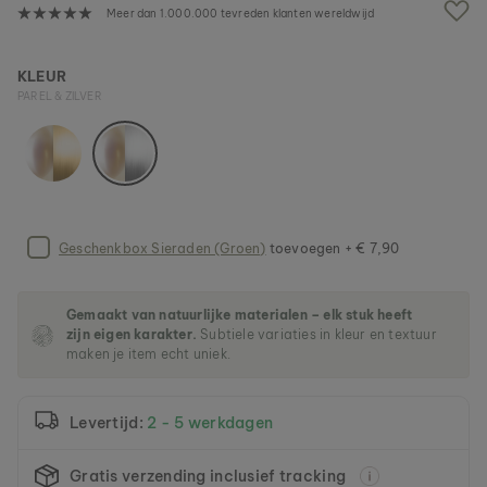
n
Meer dan 1.000.000 tevreden klanten wereldwijd
d
e
a
KLEUR
f
PAREL & ZILVER
b
e
e
l
d
i
n
Geschenkbox Sieraden (Groen)
toevoegen + € 7,90
g
e
n
-
Gemaakt van natuurlijke materialen – elk stuk heeft
g
zijn eigen karakter.
Subtiele variaties in kleur en textuur
maken je item echt uniek.
a
l
l
e
Levertijd:
2 - 5 werkdagen
r
i
Gratis verzending inclusief tracking
j