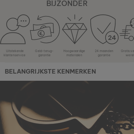
BIJZONDER
Uitstekende
Geld-terug-
Hoogwaardige
24 maanden
Gratis v
klantenservice
garantie
materialen
garantie
were
BELANGRIJKSTE KENMERKEN