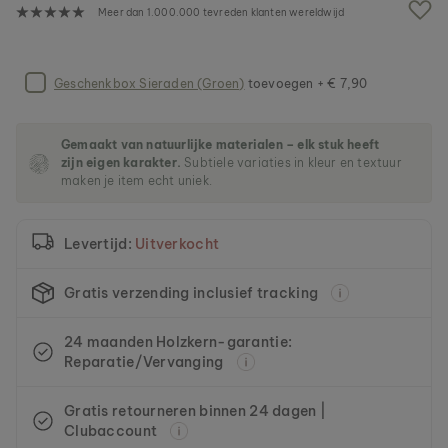
n
Meer dan 1.000.000 tevreden klanten wereldwijd
d
e
a
f
Geschenkbox Sieraden (Groen)
toevoegen + € 7,90
b
e
e
Gemaakt van natuurlijke materialen – elk stuk heeft
l
zijn eigen karakter.
Subtiele variaties in kleur en textuur
d
maken je item echt uniek.
i
n
g
Levertijd:
Uitverkocht
e
n
-
Gratis verzending inclusief tracking
g
a
24 maanden Holzkern-garantie:
l
Reparatie/Vervanging
l
e
r
Gratis retourneren binnen 24 dagen |
i
Clubaccount
j