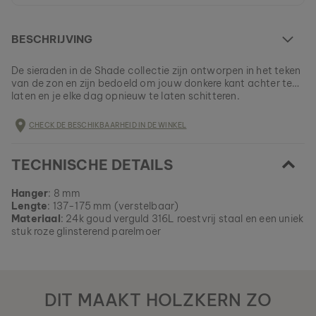
BESCHRIJVING
De sieraden in de Shade collectie zijn ontworpen in het teken
van de zon en zijn bedoeld om jouw donkere kant achter te
laten en je elke dag opnieuw te laten schitteren.
Dit model is helemaal UITVERKOCHT
CHECK DE BESCHIKBAARHEID IN DE WINKEL
Alle Holzkern-producten worden in kleine partijen
vervaardigd om een zo groot mogelijke verscheidenheid te
EAN: #
9010631001896
kunnen aanbieden.
TECHNISCHE DETAILS
Verzeker jezelf nu van een stukje natuur uit ons huidige
assortiment, zolang het nog beschikbaar is.
Hanger
: 8 mm
Lengte
: 137-175 mm (verstelbaar)
Materiaal
: 24k goud verguld 316L roestvrij staal en een uniek
stuk roze glinsterend parelmoer
DIT MAAKT HOLZKERN ZO