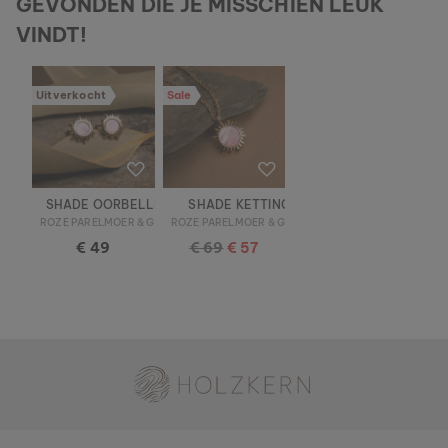
GEVONDEN DIE JE MISSCHIEN LEUK
VINDT!
Uitverkocht
Sale
SHADE OORBELLEN
SHADE KETTING
ROZE PARELMOER & GOUD
ROZE PARELMOER & GOUD
€ 49
€ 69
€ 57
Holzkern - een merk van Time for Nature GmbH