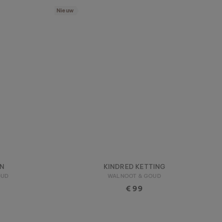
Nieuw
EN
KINDRED KETTING
OUD
WALNOOT & GOUD
€ 99