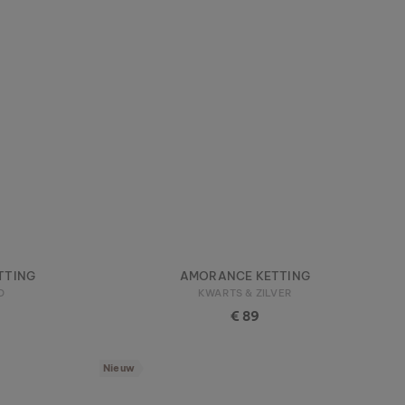
TTING
AMORANCE KETTING
D
KWARTS & ZILVER
€ 89
Nieuw