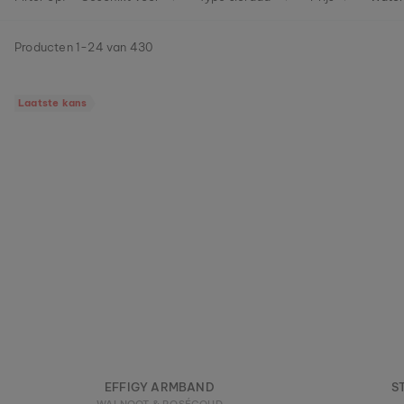
Producten
1
-
24
van
430
Laatste kans
EFFIGY ARMBAND
S
WALNOOT & ROSÉGOUD