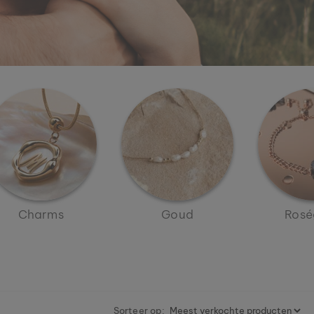
Charms
Goud
Rosé
Sorteer op: