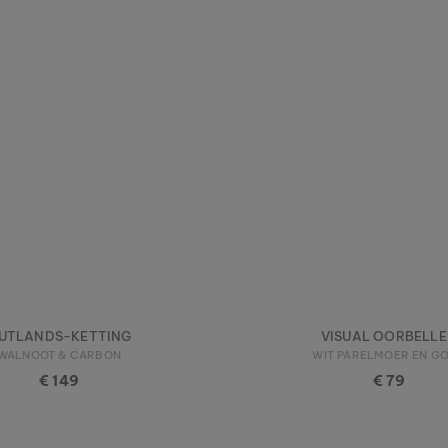
UTLANDS-KETTING
VISUAL OORBELL
WALNOOT & CARBON
WIT PARELMOER EN G
€ 149
€ 79