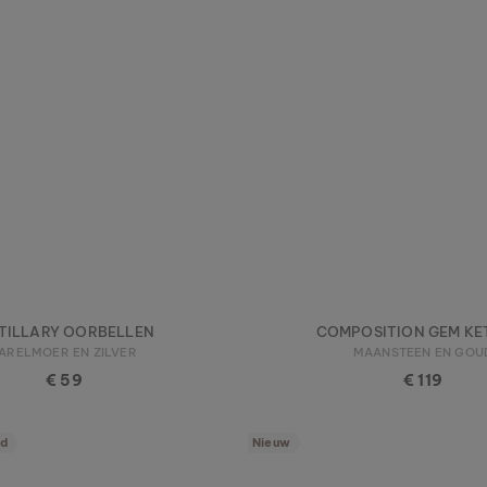
ITILLARY OORBELLEN
COMPOSITION GEM KE
ARELMOER EN ZILVER
MAANSTEEN EN GOU
€ 59
€ 119
ad
Nieuw