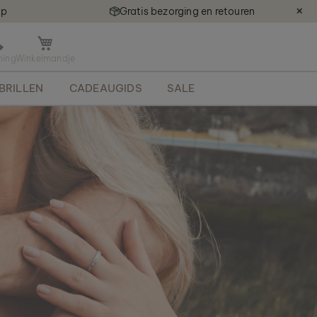
ap
Gratis bezorging en retouren
✕
M
i
n
BRILLEN
CADEAUGIDS
SALE
i
k
a
r
r
e
t
j
e
o
p
e
n
e
n