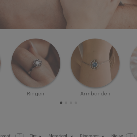
Ringen
Armbanden
proof
W
Tint
Materiaal
Ringmaat
Nieuw
N