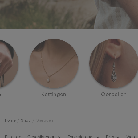
Kettingen
Oorbellen
n
Home
Shop
Sieraden
Filter op:
Geschikt voor
Type sieraad
Prijs
Water