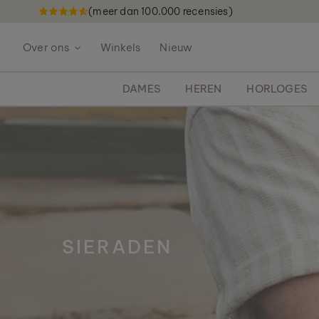
(meer dan 100.000 recensies)
G
a
Over ons
Winkels
Nieuw
n
a
a
DAMES
HEREN
HORLOGES
r
d
e
i
n
h
o
u
d
SIERADEN