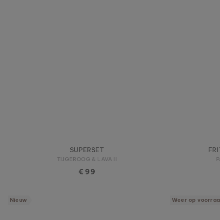
SUPERSET
FR
TIJGEROOG & LAVA II
P
€ 99
Nieuw
Weer op voorra