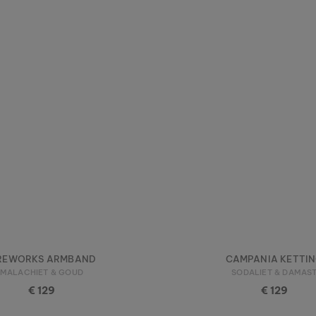
REWORKS ARMBAND
CAMPANIA KETTI
MALACHIET & GOUD
SODALIET & DAMAS
€ 129
€ 129