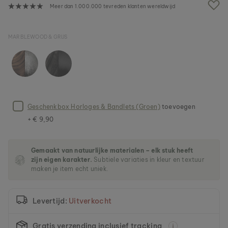
n
Meer dan 1.000.000 tevreden klanten wereldwijd
d
e
a
MARBLEWOOD & GRIJS
f
b
e
e
l
d
i
Geschenkbox Horloges & Bandlets (Groen)
toevoegen
n
g
+ € 9,90
e
n
-
Gemaakt van natuurlijke materialen – elk stuk heeft
g
zijn eigen karakter.
Subtiele variaties in kleur en textuur
a
maken je item echt uniek.
l
l
e
Levertijd:
Uitverkocht
r
i
j
Gratis verzending inclusief tracking