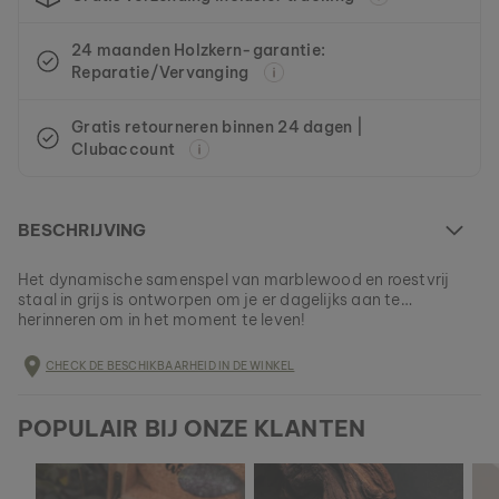
24 maanden Holzkern-garantie:
Reparatie/Vervanging
Gratis retourneren binnen 24 dagen |
Clubaccount
BESCHRIJVING
Het dynamische samenspel van marblewood en roestvrij
staal in grijs is ontworpen om je er dagelijks aan te
herinneren om in het moment te leven!
Dit model is helemaal UITVERKOCHT
CHECK DE BESCHIKBAARHEID IN DE WINKEL
Alle Holzkern-producten worden in kleine partijen
vervaardigd om een zo groot mogelijke verscheidenheid te
EAN: #
9010631001063
kunnen aanbieden.
POPULAIR BIJ ONZE KLANTEN
Verzeker jezelf nu van een stukje natuur uit ons huidige
assortiment, zolang het nog beschikbaar is.