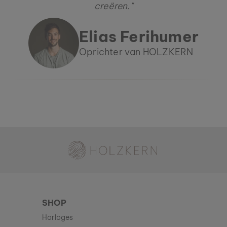
creëren."
Elias Ferihumer
Oprichter van HOLZKERN
Holzkern - een merk van Time for Nature GmbH
SHOP
Horloges