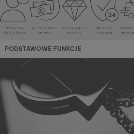
Niezawodna
Gwarancja zwrotu
Wysokiej jakości
24 miesiące
Darmowa
obsługa klienta
pieniędzy
materiały
gwarancji
na cały
PODSTAWOWE FUNKCJE