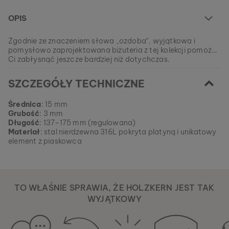
OPIS
Zgodnie ze znaczeniem słowa „ozdoba“, wyjątkowa i
pomysłowo zaprojektowana biżuteria z tej kolekcji pomoże
Ci zabłysnąć jeszcze bardziej niż dotychczas.
W chwili obecnej ten model jest WYPRZEDANY.
SZCZEGÓŁY TECHNICZNE
Wszystkie nasze produkty wytwarzane są w małych
partiach, aby zapewnić naszym klientom jak największą
EAN: #
9010631001407
różnorodność.
Średnica
: 15 mm
Zdobądź swój ulubiony element natury z naszej aktualnej
Grubość
: 3 mm
kolekcji, dopóki nie wyczerpią się zapasy.
Długość
: 137–175 mm (regulowana)
Materiał
: stal nierdzewna 316L pokryta platyną i unikatowy
element z piaskowca
TO WŁAŚNIE SPRAWIA, ŻE HOLZKERN JEST TAK
WYJĄTKOWY