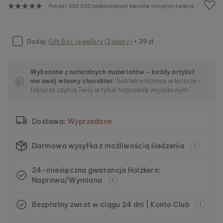
a
Ponad 1 000 000 zadowolonych klientów na całym świecie
l
e
r
i
Dodaj:
Gift Box Jewellery (Zielony)
+ 39 zł
i
Wykonane z naturalnych materiałów – każdy artykuł
ma swój własny charakter.
Subtelne różnice w kolorze i
fakturze czynią Twój artykuł naprawdę wyjątkowym.
Dostawa:
Wyprzedane
Darmowa wysyłka z możliwością śledzenia
24-miesięczna gwarancja Holzkern:
Naprawa/Wymiana
Bezpłatny zwrot w ciągu 24 dni | Konto Club