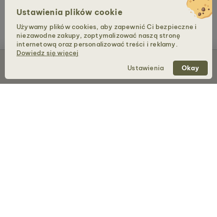
Ustawienia plików cookie
Używamy plików cookies, aby zapewnić Ci bezpieczne i
niezawodne zakupy, zoptymalizować naszą stronę
internetową oraz personalizować treści i reklamy.
Dowiedz się więcej
Wyprzedane
Ustawienia
Okay
Holzkern – marka firmy Time for Nature GmbH
SKLEP
Zegarki
Biżuteria
Torebki
Okulary Przeciwsłoneczne