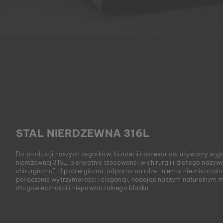
STAL NIERDZEWNA 316L
Do produkcji naszych zegarków, biżuterii i akcesoriów używamy wyj
nierdzewnej 316L, pierwotnie stosowanej w chirurgii i dlatego nazyw
chirurgiczną”. Hipoalergiczna, odporna na rdzę i niemal niezniszczal
połączenie wytrzymałości i elegancji, nadając naszym naturalnym 
długowieczności i niepowtarzalnego blasku.