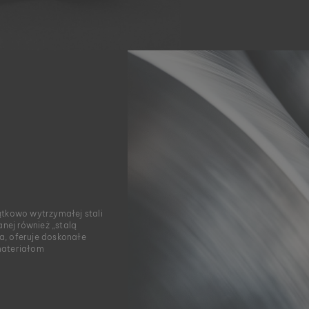
ątkowo wytrzymałej stali
anej również „stalą
na, oferuje doskonałe
materiałom