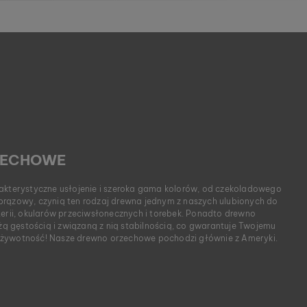
ZECHOWE
kterystyczne usłojenie i szeroka gama kolorów, od czekoladowego
brązowy, czynią ten rodzaj drewna jednym z naszych ulubionych do
terii, okularów przeciwsłonecznych i torebek. Ponadto drewno
 gęstością i związaną z nią stabilnością, co gwarantuje Twojemu
żywotność! Nasze drewno orzechowe pochodzi głównie z Ameryki.