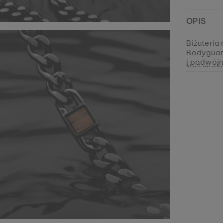
OPIS
Biżuteria
Bodyguard
i podwój
Noś spokó
do Ciebie 
ciepłą, o
manifest,
orzechowe
EAN: #
9010