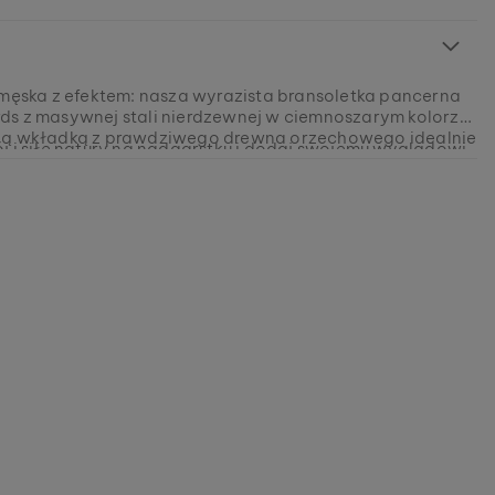
 męska z efektem: nasza wyrazista bransoletka pancerna
s z masywnej stali nierdzewnej w ciemnoszarym kolorze
ną wkładką z prawdziwego drewna orzechowego idealnie
j i siłę natury na nadgarstku i dodaj swojemu wyglądowi
pasuje. Ta biżuteria to coś więcej niż dodatek, to
rganiczną głębię dzięki wyjątkowej strukturze drewna
 tarcza ochronna i wyraz stylu w jednym.
go. Odkryj teraz!
631021559