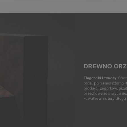
DREWNO OR
Elegancki i trwały.
Chara
brązu po niemal czarno-
produkcji zegarków, biżu
orzechowe zachwyca dużą
kawałkowi natury długą 