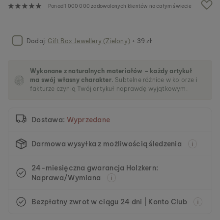
a
Ponad 1 000 000 zadowolonych klientów na całym świecie
l
e
r
i
Dodaj:
Gift Box Jewellery (Zielony)
+ 39 zł
i
Wykonane z naturalnych materiałów – każdy artykuł
ma swój własny charakter.
Subtelne różnice w kolorze i
fakturze czynią Twój artykuł naprawdę wyjątkowym.
Dostawa:
Wyprzedane
Darmowa wysyłka z możliwością śledzenia
24-miesięczna gwarancja Holzkern:
Naprawa/Wymiana
Bezpłatny zwrot w ciągu 24 dni | Konto Club