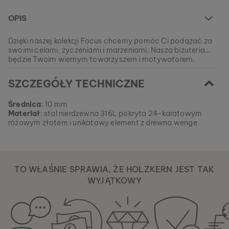
OPIS
Dzięki naszej kolekcji Focus chcemy pomóc Ci podążać za
swoimi celami, życzeniami i marzeniami. Nasza biżuteria
będzie Twoim wiernym towarzyszem i motywatorem.
W chwili obecnej ten model jest WYPRZEDANY.
SZCZEGÓŁY TECHNICZNE
Wszystkie nasze produkty wytwarzane są w małych
partiach, aby zapewnić naszym klientom jak największą
EAN: #
9010631002183
różnorodność.
Średnica
: 10 mm
Zdobądź swój ulubiony element natury z naszej aktualnej
Materiał
: stal nierdzewna 316L pokryta 24-karatowym
kolekcji, dopóki nie wyczerpią się zapasy.
różowym złotem i unikatowy element z drewna wenge
TO WŁAŚNIE SPRAWIA, ŻE HOLZKERN JEST TAK
WYJĄTKOWY