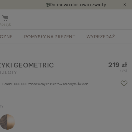
Darmowa dostawa i zwroty
✕
O
t
w
ECZNE
POMYSŁY NA PREZENT
WYPRZEDAŻ
ó
r
z
m
i
219 zł
YKI GEOMETRIC
n
z VAT
I ZŁOTY
i
k
Ponad 1 000 000 zadowolonych klientów na całym świecie
o
s
z
y
TY
k