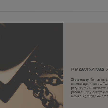
PRAWDZIWA 
Złote czasy
: Ten unikat
cesarskiego blasku w Tw
przy czym 24-karatowe z
produktu, aby odkryć dokł
rozwija się z każdym pro