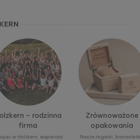
ZKERN
olzkern – rodzinna
Zrównoważone
firma
opakowania
pując w Holzkern, wspierasz
Nasze zegarki, bransoletki