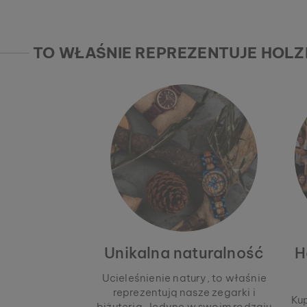
TO WŁAŚNIE REPREZENTUJE HOL
Unikalna naturalność
H
Ucieleśnienie natury, to właśnie
reprezentują nasze zegarki i
Ku
biżuteria. Jedyne w swoim rodzaju