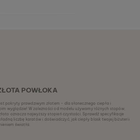
ZŁOTA POWŁOKA
 jest pokryty prawdziwym złotem – dla słonecznego ciepła i
oim wyglądzie! W zależności od modelu używamy różnych stopów,
łoto oznacza najwyższy stopień czystości. Sprawdź specyfikacje
adną liczbę karatów i doświadczyć, jak ciepły blask twojej biżuterii
mieniem światła.