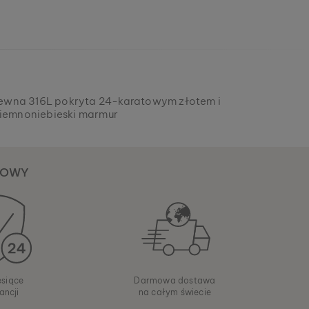
dzewna 316L pokryta 24-karatowym złotem i
iemnoniebieski marmur
KOWY
esiące
Darmowa dostawa
ancji
na całym świecie