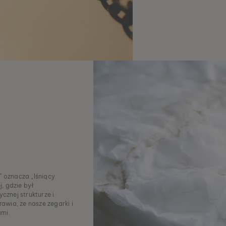
 oznacza „lśniący
j, gdzie był
cznej strukturze i
wia, że nasze zegarki i
ami.