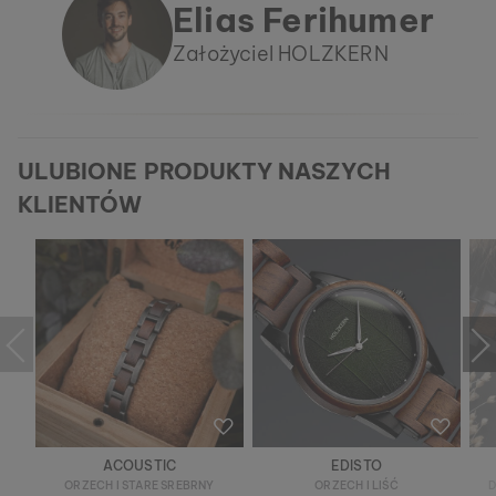
Elias Ferihumer
Założyciel HOLZKERN
ULUBIONE PRODUKTY NASZYCH
KLIENTÓW
ACOUSTIC
EDISTO
ORZECH I STARE SREBRNY
ORZECH I LIŚĆ
D