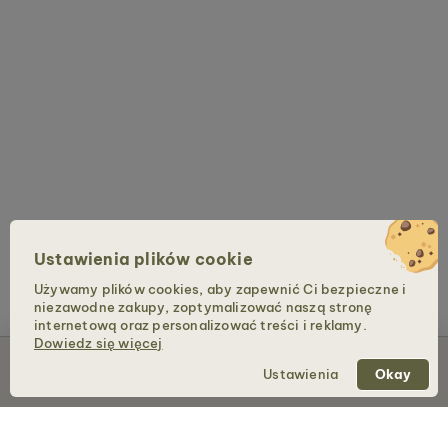
Ustawienia plików cookie
Używamy plików cookies, aby zapewnić Ci bezpieczne i
niezawodne zakupy, zoptymalizować naszą stronę
internetową oraz personalizować treści i reklamy.
Dowiedz się więcej
Dodaj do koszyka – 559 zł
Ustawienia
Okay
Holzkern – marka firmy Time for Nature GmbH