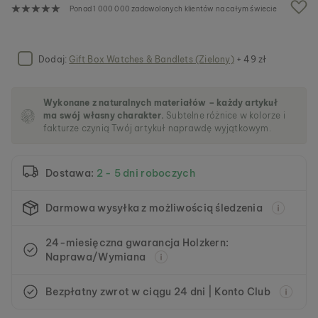
a
Ponad 1 000 000 zadowolonych klientów na całym świecie
l
e
r
i
Dodaj:
Gift Box Watches & Bandlets (Zielony)
+ 49 zł
i
Wykonane z naturalnych materiałów – każdy artykuł
ma swój własny charakter.
Subtelne różnice w kolorze i
fakturze czynią Twój artykuł naprawdę wyjątkowym.
Dostawa:
2 - 5 dni roboczych
Darmowa wysyłka z możliwością śledzenia
24-miesięczna gwarancja Holzkern:
Naprawa/Wymiana
Bezpłatny zwrot w ciągu 24 dni | Konto Club