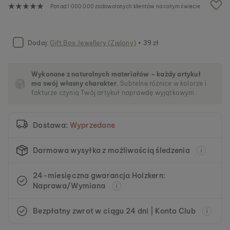
a
Ponad 1 000 000 zadowolonych klientów na całym świecie
l
e
r
i
Dodaj:
Gift Box Jewellery (Zielony)
+ 39 zł
i
Wykonane z naturalnych materiałów – każdy artykuł
ma swój własny charakter.
Subtelne różnice w kolorze i
fakturze czynią Twój artykuł naprawdę wyjątkowym.
Dostawa:
Wyprzedane
Darmowa wysyłka z możliwością śledzenia
24-miesięczna gwarancja Holzkern:
Naprawa/Wymiana
Bezpłatny zwrot w ciągu 24 dni | Konto Club