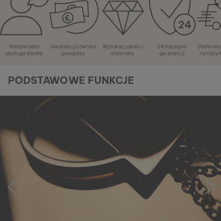
Niezawodna
Gwarancja zwrotu
Wysokiej jakości
24 miesiące
Darmowa
obsługa klienta
pieniędzy
materiały
gwarancji
na cały
PODSTAWOWE FUNKCJE