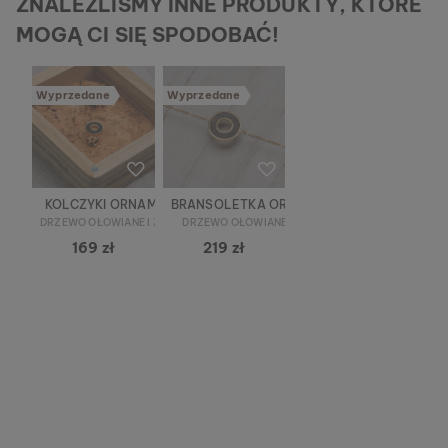
ZNALEŹLIŚMY INNE PRODUKTY, KTÓRE
MOGĄ CI SIĘ SPODOBAĆ!
Wyprzedane
Wyprzedane
KOLCZYKI ORNAMENT
BRANSOLETKA ORNAMENT
DRZEWO OŁOWIANE I ZŁOTY
DRZEWO OŁOWIANE I ZŁOTY
169 zł
219 zł