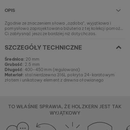
OPIS
Zgodnie ze znaczeniem słowa „ozdoba“, wyjątkowa i
pomysłowo zaprojektowana biżuteria z tej kolekcji pomoże
Ci zabłysnąć jeszcze bardziej niż dotychczas.
W chwili obecnej ten model jest WYPRZEDANY.
SZCZEGÓŁY TECHNICZNE
Wszystkie nasze produkty wytwarzane są w małych
partiach, aby zapewnić naszym klientom jak największą
EAN: #
9010631001353
różnorodność.
Średnica
: 20 mm
Zdobądź swój ulubiony element natury z naszej aktualnej
Grubość
: 2,5 mm
kolekcji, dopóki nie wyczerpią się zapasy.
Długość
: 400–450 mm (regulowana)
Materiał
: stal nierdzewna 316L pokryta 24-karatowym
złotem i unikatowy element z drewna ołowianego
TO WŁAŚNIE SPRAWIA, ŻE HOLZKERN JEST TAK
WYJĄTKOWY