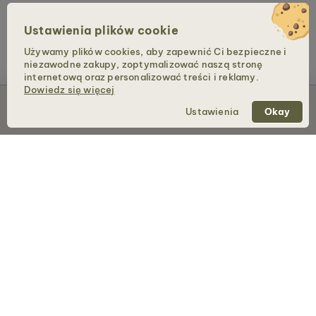
Ustawienia plików cookie
Używamy plików cookies, aby zapewnić Ci bezpieczne i
niezawodne zakupy, zoptymalizować naszą stronę
internetową oraz personalizować treści i reklamy.
Dowiedz się więcej
Wyprzedane
Ustawienia
Okay
Holzkern – marka firmy Time for Nature GmbH
SKLEP
Zegarki
Biżuteria
Torebki