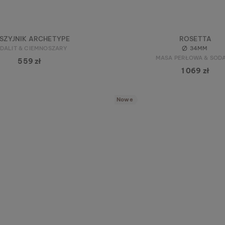
SZYJNIK ARCHETYPE
ROSETTA
DALIT & CIEMNOSZARY
34MM
MASA PERŁOWA & SODA
559 zł
1 069 zł
Nowe