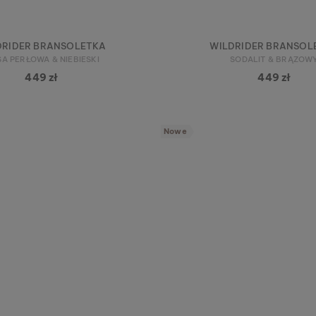
DRIDER BRANSOLETKA
WILDRIDER BRANSOL
A PERŁOWA & NIEBIESKI
SODALIT & BRĄZOW
449 zł
449 zł
Nowe