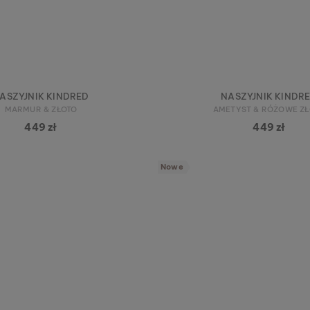
ASZYJNIK KINDRED
NASZYJNIK KINDR
MARMUR & ZŁOTO
AMETYST & RÓŻOWE Z
449 zł
449 zł
Nowe