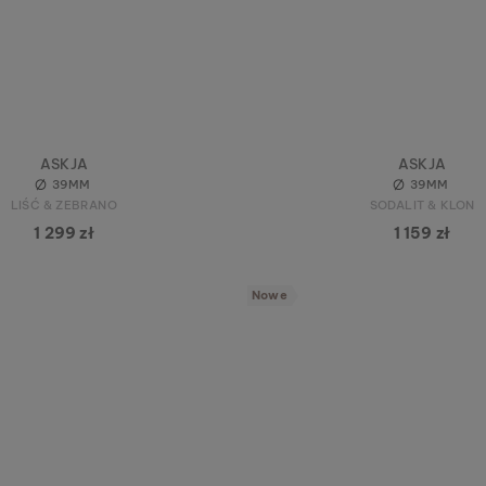
ASKJA
ASKJA
39MM
39MM
LIŚĆ & ZEBRANO
SODALIT & KLON
1 299 zł
1 159 zł
Nowe