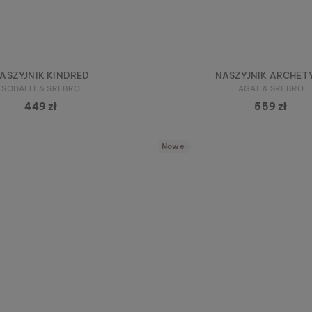
ASZYJNIK KINDRED
NASZYJNIK ARCHET
SODALIT & SREBRO
AGAT & SREBRO
449 zł
559 zł
Nowe