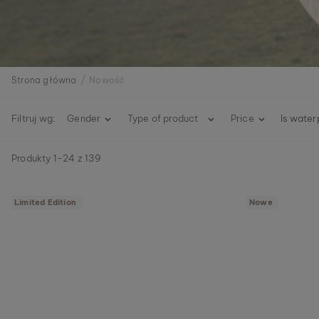
Strona główna
Nowość
Filtruj wg:
Gender
Type of product
Price
Is water
Produkty
1
-
24
z
139
Limited Edition
Nowe