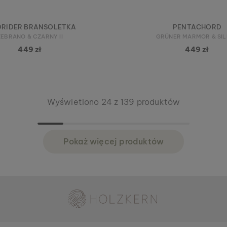
DRIDER BRANSOLETKA
PENTACHORD
ZEBRANO & CZARNY II
GRÜNER MARMOR & SI
449 zł
449 zł
Wyświetlono 24 z 139 produktów
Pokaż więcej produktów
Holzkern – marka firmy Time for Nature GmbH