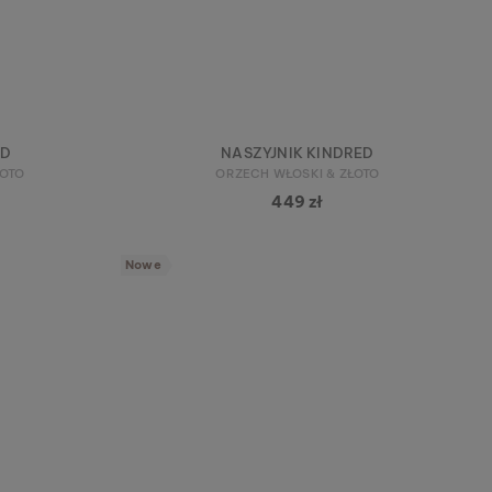
ED
NASZYJNIK KINDRED
ŁOTO
ORZECH WŁOSKI & ZŁOTO
449 zł
Nowe