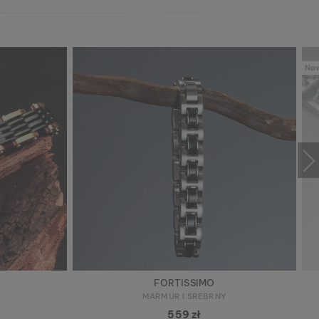
No
FORTISSIMO
MARMUR I SREBRNY
559 zł