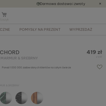
Darmowa dostawa i zwroty
✕
O
t
w
ECZNE
POMYSŁY NA PREZENT
WYPRZEDAŻ
ó
r
z
m
i
419 zł
ACHORD
n
z VAT
I MARMUR & SREBRNY
i
k
Ponad 1 000 000 zadowolonych klientów na całym świecie
o
s
z
y
RMUR & SREBRNY
k