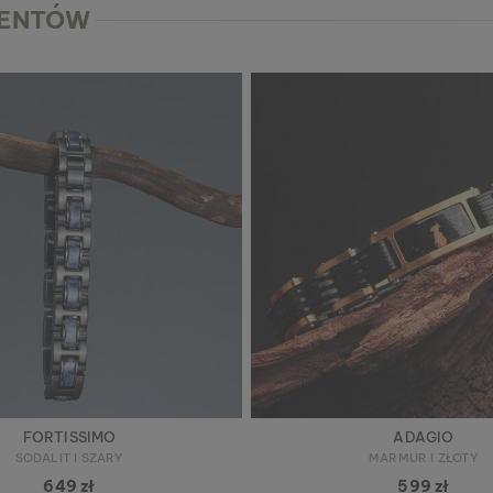
IENTÓW
FORTISSIMO
ADAGIO
SODALIT I SZARY
MARMUR I ZŁOTY
649 zł
599 zł