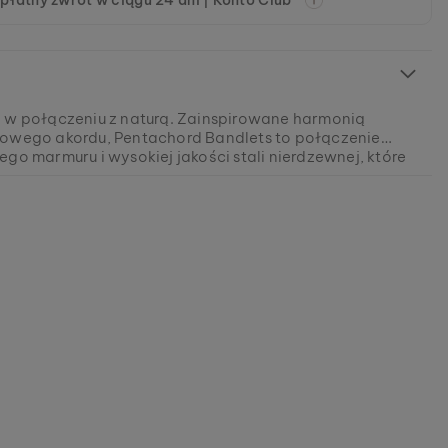
płatny zwrot w ciągu 24 dni | Konto Club
 w połączeniu z naturą. Zainspirowane harmonią
owego akordu, Pentachord Bandlets to połączenie
ego marmuru i wysokiej jakości stali nierdzewnej, które
rzą unikalne bransoletki. Odkryj wyjątkowy komfort i
0631020286
ną elegancję, które oferuje nasz innowacyjny,
ementowy design!