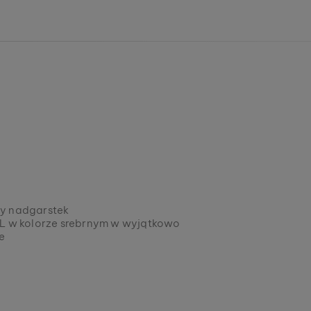
dy nadgarstek
16L w kolorze srebrnym w wyjątkowo
e