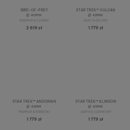
BIRD-OF-PREY
STAR TREK™ VULCAN
40MM
45MM
MARMUR & CZARNY
AGAT & ZIELONY
2 619 zł
1 779 zł
STAR TREK™ ANDORIAN
STAR TREK™ KLINGON
45MM
45MM
MARMUR & NIEBIESKI
JASPIS & CZERWONY
1 779 zł
1 779 zł