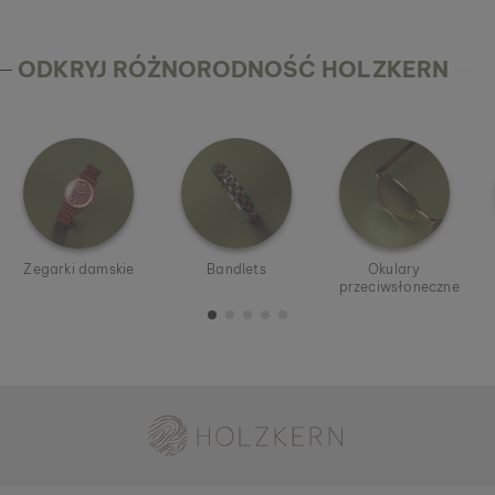
ODKRYJ RÓŻNORODNOŚĆ HOLZKERN
Zegarki damskie
Bandlets
Okulary
przeciwsłoneczne
Holzkern – marka firmy Time for Nature GmbH