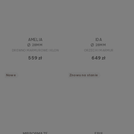
AMELIA
IDA
28MM
28MM
DREWNO MARMUROWE I KLON
ORZECH I MARMUR
559 zł
649 zł
Nowe
Znowu na stanie
MIRRORMAZE
ERIS