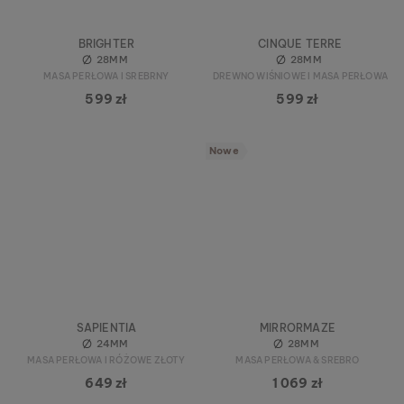
BRIGHTER
CINQUE TERRE
28MM
28MM
MASA PERŁOWA I SREBRNY
DREWNO WIŚNIOWE I MASA PERŁOWA
599 zł
599 zł
Nowe
SAPIENTIA
MIRRORMAZE
24MM
28MM
MASA PERŁOWA I RÓŻOWE ZŁOTY
MASA PERŁOWA & SREBRO
649 zł
1 069 zł