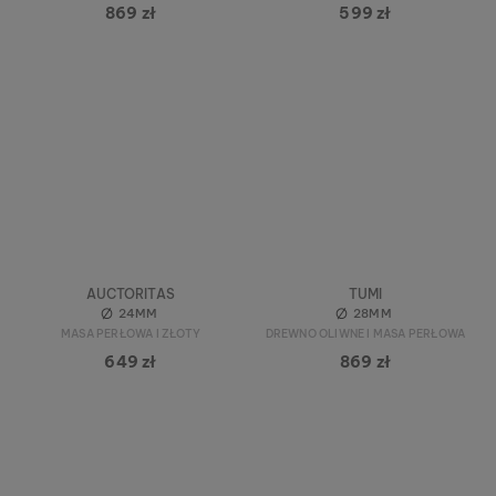
869 zł
599 zł
AUCTORITAS
TUMI
24MM
28MM
MASA PERŁOWA I ZŁOTY
DREWNO OLIWNE I MASA PERŁOWA
649 zł
869 zł