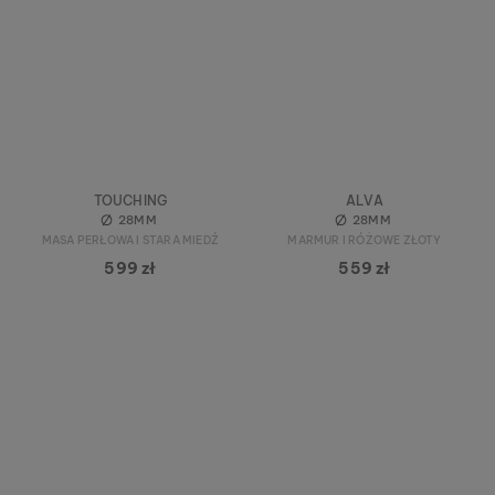
TOUCHING
ALVA
28MM
28MM
MASA PERŁOWA I STARA MIEDŹ
MARMUR I RÓŻOWE ZŁOTY
599 zł
559 zł