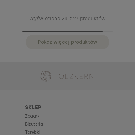
Wyświetlono 24 z 27 produktów
Pokaż więcej produktów
Holzkern – marka firmy Time for Nature GmbH
SKLEP
Zegarki
Biżuteria
Torebki