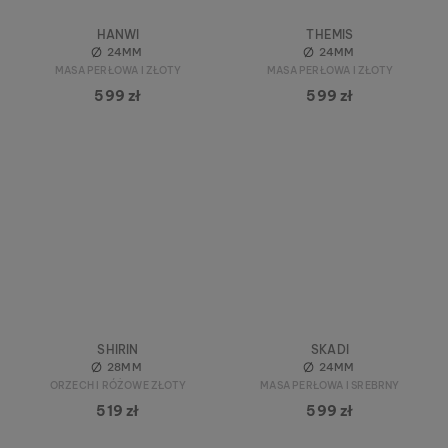
HANWI
THEMIS
24MM
24MM
MASA PERŁOWA I ZŁOTY
MASA PERŁOWA I ZŁOTY
599 zł
599 zł
SHIRIN
SKADI
28MM
24MM
ORZECH I RÓŻOWE ZŁOTY
MASA PERŁOWA I SREBRNY
519 zł
599 zł