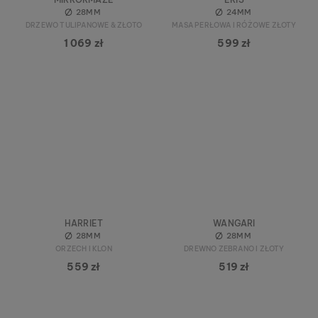
28MM
24MM
DRZEWO TULIPANOWE & ZŁOTO
MASA PERŁOWA I RÓŻOWE ZŁOTY
1 069 zł
599 zł
HARRIET
WANGARI
28MM
28MM
ORZECH I KLON
DREWNO ZEBRANO I ZŁOTY
559 zł
519 zł