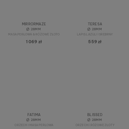
MIRRORMAZE
TERESA
28MM
28MM
MASA PERŁOWA & RÓŻOWE ZŁOTO
LAPIS LAZULI I SREBRNY
1 069 zł
559 zł
FATIMA
BLISSED
28MM
28MM
ORZECH I MASA PERŁOWA
ORZECH I RÓŻOWE ZŁOTY