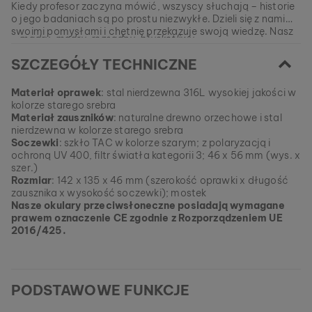
Kiedy profesor zaczyna mówić, wszyscy słuchają – historie
o jego badaniach są po prostu niezwykłe. Dzieli się z nami
swoimi pomysłami i chętnie przekazuje swoją wiedzę. Nasz
- mądry, mądry, rozsądny, błyskotliwy -
model wykonany ze stali nierdzewnej w równym stopniu
przykuwa uwagę każdego!
SZCZEGÓŁY TECHNICZNE
EAN: #
9010631013677
Materiał oprawek
: stal nierdzewna 316L wysokiej jakości w
kolorze starego srebra
Materiał zauszników
: naturalne drewno orzechowe i stal
nierdzewna w kolorze starego srebra
Soczewki
: szkło TAC w kolorze szarym; z polaryzacją i
ochroną UV 400, filtr światła kategorii 3; 46 x 56 mm (wys. x
szer.)
Rozmiar
: 142 x 135 x 46 mm (szerokość oprawki x długość
zausznika x wysokość soczewki); mostek
Nasze okulary przeciwsłoneczne posiadają wymagane
prawem oznaczenie CE zgodnie z Rozporządzeniem UE
2016/425.
PODSTAWOWE FUNKCJE