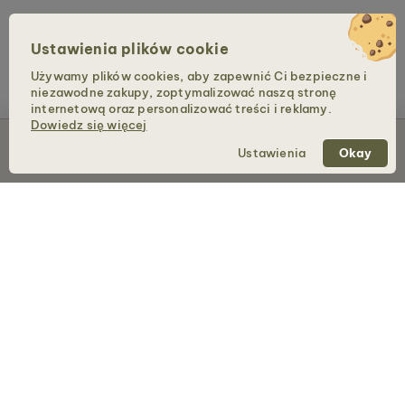
Ustawienia plików cookie
Używamy plików cookies, aby zapewnić Ci bezpieczne i
niezawodne zakupy, zoptymalizować naszą stronę
internetową oraz personalizować treści i reklamy.
Dowiedz się więcej
Dodaj do koszyka – 559 zł
Ustawienia
Okay
Holzkern – marka firmy Time for Nature GmbH
SKLEP
Zegarki
Biżuteria
Torebki