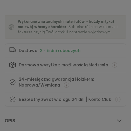
e
r
i
i
Wykonane z naturalnych materiałów – każdy artykuł
ma swój własny charakter.
Subtelne różnice w kolorze i
fakturze czynią Twój artykuł naprawdę wyjątkowym.
Dostawa:
2 - 5 dni roboczych
Darmowa wysyłka z możliwością śledzenia
24-miesięczna gwarancja Holzkern:
Naprawa/Wymiana
Bezpłatny zwrot w ciągu 24 dni | Konto Club
OPIS