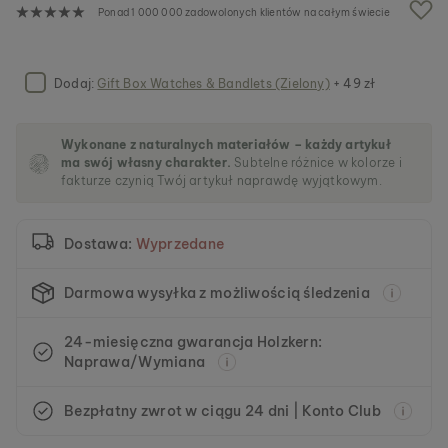
a
Ponad 1 000 000 zadowolonych klientów na całym świecie
l
e
r
i
Dodaj:
Gift Box Watches & Bandlets (Zielony)
+ 49 zł
i
Wykonane z naturalnych materiałów – każdy artykuł
ma swój własny charakter.
Subtelne różnice w kolorze i
fakturze czynią Twój artykuł naprawdę wyjątkowym.
Dostawa:
Wyprzedane
Darmowa wysyłka z możliwością śledzenia
24-miesięczna gwarancja Holzkern:
Naprawa/Wymiana
Bezpłatny zwrot w ciągu 24 dni | Konto Club