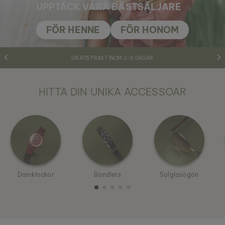
UPPTÄCK VÅRA BÄSTSÄLJARE
FÖR HENNE
FÖR HONOM
GRATIS FRAKT INOM 2–5 DAGAR
HITTA DIN UNIKA ACCESSOAR
Damklockor
Bandlets
Solglasögon