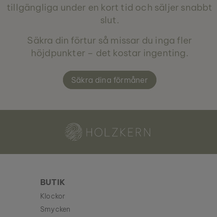
tillgängliga under en kort tid och säljer snabbt
slut.
Säkra din förtur så missar du inga fler
höjdpunkter – det kostar ingenting.
Säkra dina förmåner
Holzkern - ett varumärke från Time for Nature GmbH
BUTIK
Klockor
Smycken