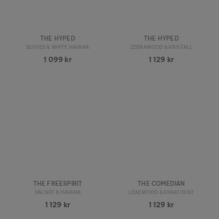
THE HYPED
THE HYPED
BLYVED & WHITE HAVANA
ZEBRAWOOD & KRISTALL
1 099 kr
1 129 kr
THE FREESPIRIT
THE COMEDIAN
VALNÖT & HAVANA
LEADWOOD & KHAKI DUST
1 129 kr
1 129 kr