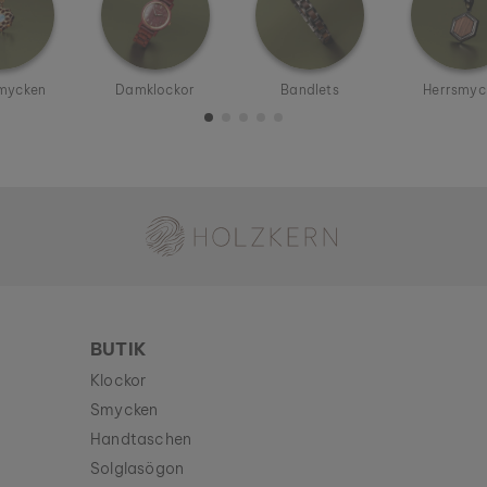
mycken
Damklockor
Bandlets
Herrsmyc
Holzkern - ett varumärke från Time for Nature GmbH
BUTIK
Klockor
Smycken
Handtaschen
Solglasögon