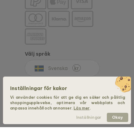
Välj språk
Svenska
kr
Inställningar för kakor
Vi använder cookies för att ge dig en säker och pålitlig
shoppingupplevelse, optimera vår webbplats och
anpassa innehåll och annonser.
Läs mer
.
Copyright © 2026 Holzkern – ett varumärke från Time for Nature GmbH. Med
Inställningar
Okay
ensamrätt.