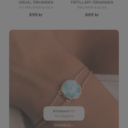
VISUAL ÖRHANGEN
FRITILLARY ÖRHANGEN
VIT PÄRLEMOR & GULD
PÄRLEMOR & SILVER
899 kr
669 kr
Armband
för
fin elegans
Upptäck nu
→