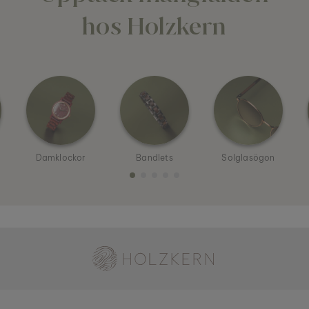
hos Holzkern
Damklockor
Bandlets
Solglasögon
Holzkern - ett varumärke från Time for Nature GmbH