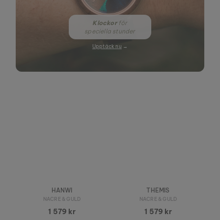
Klockor
för
speciella stunder
Upptäck nu
→
HANWI
THEMIS
NACRE & GULD
NACRE & GULD
1 579 kr
1 579 kr