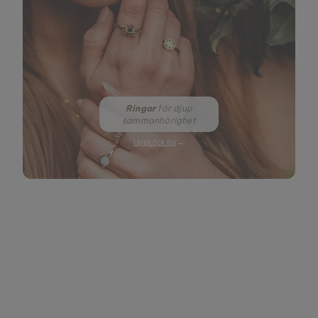
Ringar
för djup
sammanhörighet
Upptäck nu
→