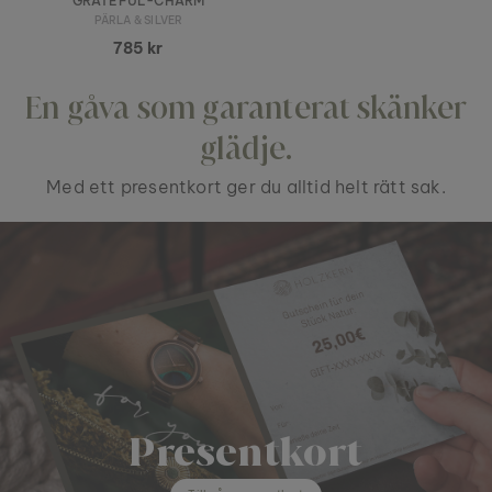
GRATEFUL-CHARM
PÄRLA & SILVER
785 kr
En gåva som garanterat skänker
glädje.
Med ett presentkort ger du alltid helt rätt sak.
Presentkort