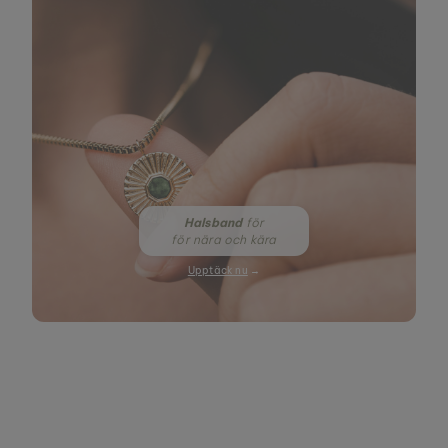
Halsband
för
för nära och kära
Upptäck nu
→