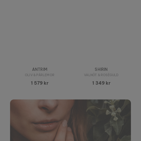
ANTRIM
SHIRIN
OLIV & PÄRLEMOR
VALNÖT & ROSÉGULD
1 579 kr
1 349 kr