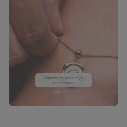
Charms
för personliga
meddelanden
Upptäck nu
→