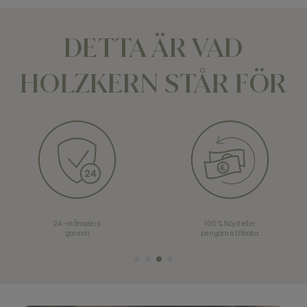
DETTA ÄR VAD
HOLZKERN STÅR FÖR
24-månaders
100% Nöjd eller
garanti
pengarna tillbaka