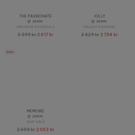
THE PASSIONATE
JOLLY
36MM
36MM
PÄRLEMOR & ROSÉGULD
MALAKIT & KERAMIK
3 399 kr
2 617 kr
3 629 kr
2 794 kr
Sale
MEMOIRE
25MM
AGAT & BLÅ
2 599 kr
2 053 kr