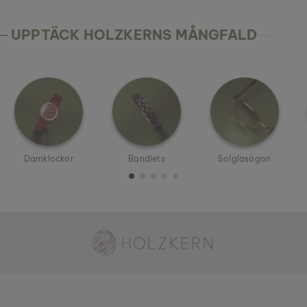
UPPTÄCK HOLZKERNS MÅNGFALD
Damklockor
Bandlets
Solglasögon
Holzkern - ett varumärke från Time for Nature GmbH