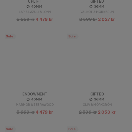
UPLIFT
GIFTED
40MM
36MM
LAPIS LAZULI & LÖNN
VALNÖT & MÖRKBRUN
5 669 kr
4 479 kr
2 599 kr
2 027 kr
Sale
Sale
ENDOWMENT
GIFTED
40MM
36MM
MARMOR & ZEBRAWOOD
OLIV & MÖRKGRÖN
5 669 kr
4 479 kr
2 599 kr
2 053 kr
Sale
Sale