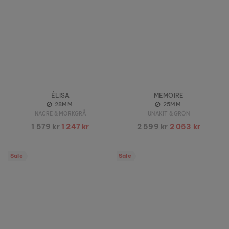
ÉLISA
MEMOIRE
28MM
25MM
NACRE & MÖRKGRÅ
UNAKIT & GRÖN
1 579 kr
1 247 kr
2 599 kr
2 053 kr
Sale
Sale