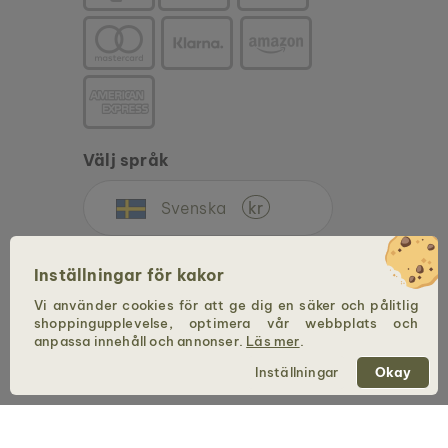
Välj språk
Svenska
kr
Inställningar för kakor
Vi använder cookies för att ge dig en säker och pålitlig
shoppingupplevelse, optimera vår webbplats och
anpassa innehåll och annonser.
Läs mer
.
Copyright © 2026 Holzkern – ett varumärke från Time for Nature GmbH. Med
Inställningar
Okay
ensamrätt.