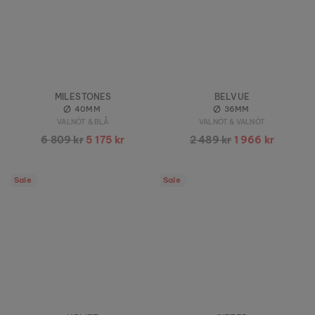
MILESTONES
BELVUE
40MM
36MM
VALNÖT & BLÅ
VALNÖT & VALNÖT
6 809 kr
5 175 kr
2 489 kr
1 966 kr
Sale
Sale