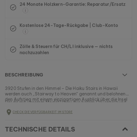
24 Monate Holzkern-Garantie: Reparatur/Ersatz
Kostenlose 24-Tage-Rückgabe | Club-Konto
Zölle & Steuern für CH/LI inklusive — nichts
nachzuzahlen
BESCHREIBUNG
3920 Stufen in den Himmel – Die Haiku Stairs in Hawaii
werden auch „Stairway to Heaven“ genannt und belohnen
den Aufstieg mit einem einzigartigen Ausblick über die Insel
Hol dir mit unserem Modell Haiku aus hellem Olivenholz und
O’ahu.
einem Zifferblaut aus blauem Edelstahl dein persönliches
CHECK DIE VERFÜGBARKEIT IM STORE
Stück vom Himmel.
EAN: #
9120078334553
TECHNISCHE DETAILS