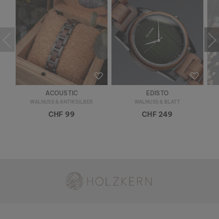
ACOUSTIC
EDISTO
WALNUSS & ANTIKSILBER
WALNUSS & BLATT
CHF 99
CHF 249
Holzkern - Eine Marke der Time for Nature GmbH