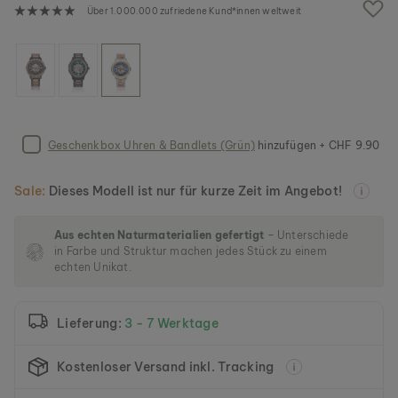
g
Über 1.000.000 zufriedene Kund*innen weltweit
a
l
e
r
i
e
s
p
Geschenkbox Uhren & Bandlets (Grün)
hinzufügen + CHF 9.90
r
i
n
Sale:
Dieses Modell ist nur für kurze Zeit im Angebot!
g
e
Aus echten Naturmaterialien gefertigt
– Unterschiede
n
in Farbe und Struktur machen jedes Stück zu einem
echten Unikat.
Lieferung:
3 - 7 Werktage
Kostenloser Versand inkl. Tracking