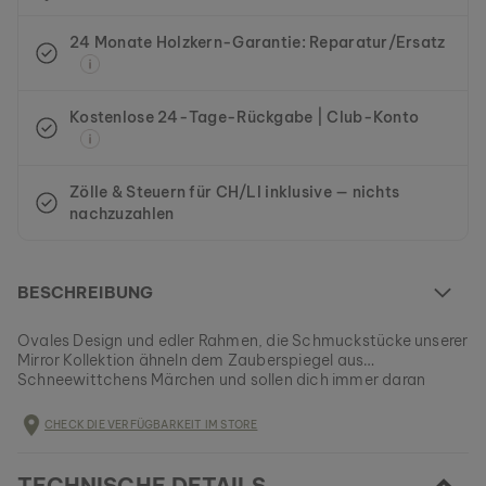
24 Monate Holzkern-Garantie: Reparatur/Ersatz
Kostenlose 24-Tage-Rückgabe | Club-Konto
Zölle & Steuern für CH/LI inklusive — nichts
nachzuzahlen
BESCHREIBUNG
Ovales Design und edler Rahmen, die Schmuckstücke unserer
Mirror Kollektion ähneln dem Zauberspiegel aus
Schneewittchens Märchen und sollen dich immer daran
erinnern, dass du die schönste Version deiner Selbst bist!
Dieses Modell ist momentan AUSVERKAUFT.
CHECK DIE VERFÜGBARKEIT IM STORE
Alle Holzkern Produkte werden in Kleinserien gefertigt, um
eine möglichst große Vielfalt bieten zu können.
EAN: #
9010631008284
Sichere dir jetzt dein Stück Natur aus unserem momentanen
TECHNISCHE DETAILS