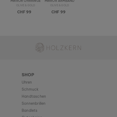
MIRROR OHRRINGE
MIRROR ARMBAND
OLIVE & GOLD
OLIVE & GOLD
CHF 99
CHF 99
Holzkern - Eine Marke der Time for Nature GmbH
SHOP
Uhren
Schmuck
Handtaschen
Sonnenbrillen
Bandlets