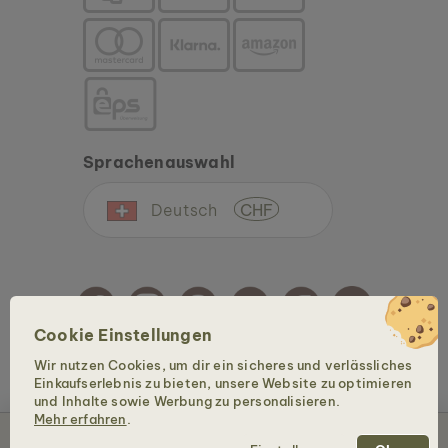
Sprachenauswahl
Deutsch
CHF
Cookie Einstellungen
Wir nutzen Cookies, um dir ein sicheres und verlässliches
Copyright © 2026 Holzkern - Eine Marke der Time for Nature GmbH. Alle Rechte
Einkaufserlebnis zu bieten, unsere Website zu optimieren
vorbehalten.
und Inhalte sowie Werbung zu personalisieren.
Mehr erfahren
.
Ausverkauft