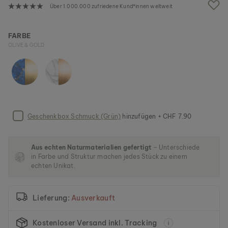
g
Über 1.000.000 zufriedene Kund*innen weltweit
a
l
e
FARBE
r
OLIVE & GOLD
i
e
s
p
r
i
n
Geschenkbox Schmuck (Grün)
hinzufügen + CHF 7.90
g
e
n
Aus echten Naturmaterialien gefertigt
– Unterschiede
in Farbe und Struktur machen jedes Stück zu einem
echten Unikat.
Lieferung:
Ausverkauft
Kostenloser Versand inkl. Tracking