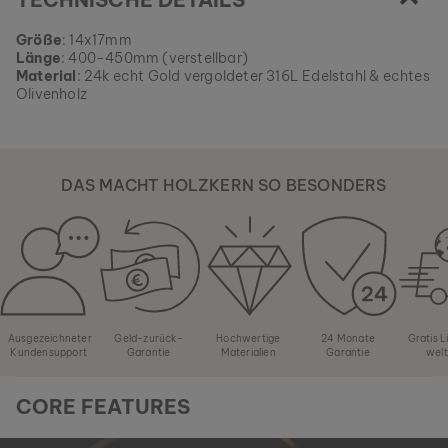
Sortiment, solange es verfügbar ist.
Größe
: 14x17mm
Länge
: 400-450mm (verstellbar)
Material
: 24k echt Gold vergoldeter 316L Edelstahl & echtes
Olivenholz
DAS MACHT HOLZKERN SO BESONDERS
Ausgezeichneter
Geld-zurück-
Hochwertige
24 Monate
Gratis 
Kundensupport
Garantie
Materialien
Garantie
wel
CORE FEATURES