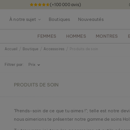
(+100 000 avis)
A
l
À notre sujet
Boutiques
Nouveautés
l
e
z
FEMMES
HOMMES
MONTRES
a
u
Accueil
Boutique
Accessoires
Produits de soin
c
o
n
Filtrer par:
Prix
t
e
n
PRODUITS DE SOIN
u
"Prends-soin de ce que tu aimes !"; telle est notre devi
nous aimerions te présenter notre gamme de soins Hol