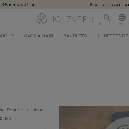
Garantie de 2 ans
10 ans de savoir-fai
Holzkern - a brand of Time for Nature GmbH qweqwe
O
u
v
BIJOUX
SACS À MAIN
BANDLETS
LUNETTES DE 
r
i
r
l
a
b
a
r
r
e
d
e
r
se. Pour cette raison,
e
zkern.
c
h