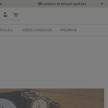
re
Livraison et retours gratuits
✕
O
u
v
SOLEIL
IDÉES CADEAUX
PROMOS
r
i
r
l
e
m
i
n
i
p
a
n
i
e
r