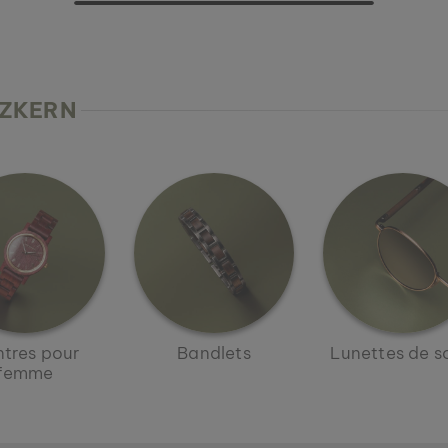
LZKERN
tres pour
Bandlets
Lunettes de so
femme