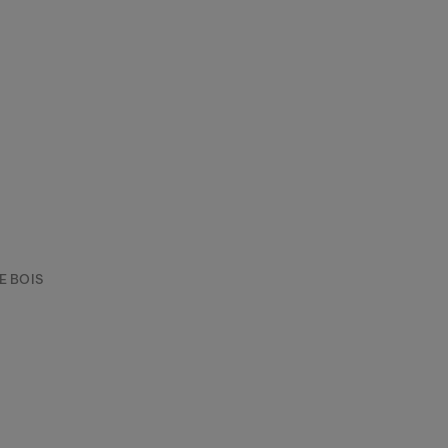
e
r
e
n
E BOIS