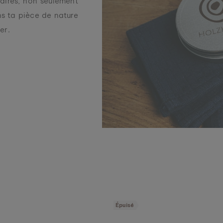
saires, non seulement
e
r
ns ta pièce de nature
c
ler.
h
e
Épuisé