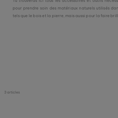
Tu trouveras ici tous les accessoires et outils néces
pour prendre soin des matériaux naturels utilisés da
tels que le bois et la pierre, mais aussi pour la faire bril
3
articles