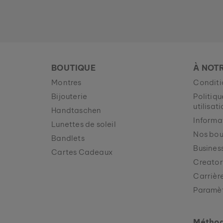
BOUTIQUE
À NOT
Montres
Conditi
Bijouterie
Politiqu
utilisat
Handtaschen
Informa
Lunettes de soleil
Nos bou
Bandlets
Business
Cartes Cadeaux
Creator
Carrièr
Paramèt
Méthod