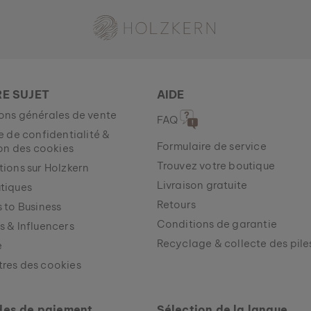
Holzkern - une marque du groupe Time for Nature GmbH
RE SUJET
AIDE
ons générales de vente
FAQ
e de confidentialité &
Formulaire de service
ion des cookies
Trouvez votre boutique
tions sur Holzkern
Livraison gratuite
tiques
Retours
 to Business
Conditions de garantie
s & Influencers
Recyclage & collecte des pile
e
res des cookies
es de paiement
Sélection de la langue