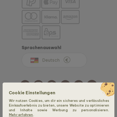
Sprachenauswahl
Deutsch
€
Cookie Einstellungen
Wir nutzen Cookies, um dir ein sicheres und verlässliches
Copyright © 2026 Holzkern - Eine Marke der Time for Nature GmbH. Alle Rechte
Einkaufserlebnis zu bieten, unsere Website zu optimieren
vorbehalten.
und Inhalte sowie Werbung zu personalisieren.
Mehr erfahren
.