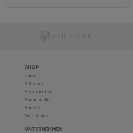
Holzkern - Eine Marke der Time for Nature GmbH
SHOP
Uhren
Schmuck
Handtaschen
Sonnenbrillen
Bandlets
Gutscheine
UNTERNEHMEN