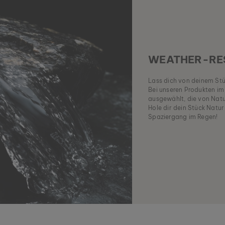
WEATHER-RES
Lass dich von deinem Stü
Bei unseren Produkten im
ausgewählt, die von Natu
Hole dir dein Stück Natu
Spaziergang im Regen!