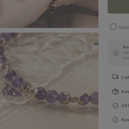
Gesc
Au
Far
Uni
Lie
Kos
24 
Kos