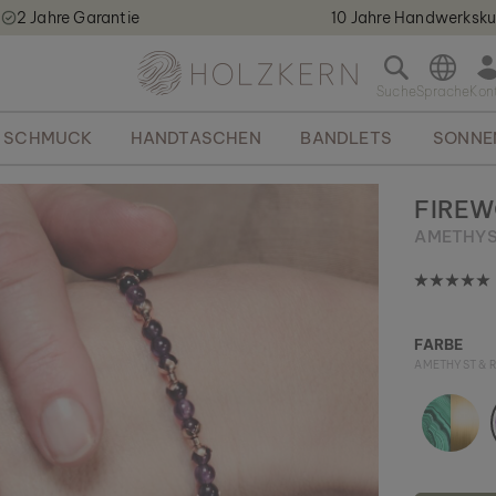
2 Jahre Garantie
10 Jahre Handwerksku
Holzkern - a brand of Time for Nature GmbH qweqwe
S
u
c
SCHMUCK
HANDTASCHEN
BANDLETS
SONNE
h
l
e
FIRE
i
AMETHYST
s
t
e
ö
f
FARBE
f
AMETHYST & R
n
e
n