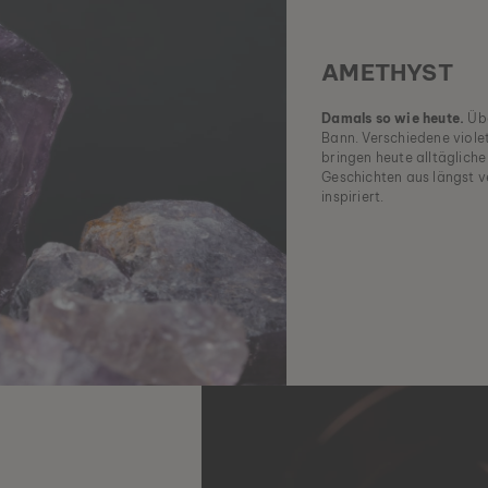
AMETHYST
Damals so wie heute.
Übe
Bann. Verschiedene viole
bringen heute alltägliche
Geschichten aus längst v
inspiriert.