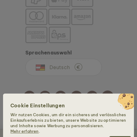
Sprachenauswahl
Deutsch
€
Cookie Einstellungen
Wir nutzen Cookies, um dir ein sicheres und verlässliches
Copyright © 2026 Holzkern - Eine Marke der Time for Nature GmbH. Alle Rechte
Einkaufserlebnis zu bieten, unsere Website zu optimieren
vorbehalten.
und Inhalte sowie Werbung zu personalisieren.
Mehr erfahren
.