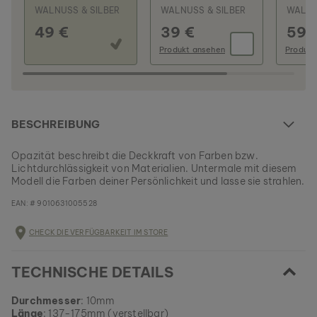
WALNUSS & SILBER
WALNUSS & SILBER
WALNU
49 €
39 €
59 
Produkt ansehen
Produkt
BESCHREIBUNG
Opazität beschreibt die Deckkraft von Farben bzw.
Lichtdurchlässigkeit von Materialien. Untermale mit diesem
Modell die Farben deiner Persönlichkeit und lasse sie strahlen.
EAN: #
9010631005528
CHECK DIE VERFÜGBARKEIT IM STORE
TECHNISCHE DETAILS
Durchmesser
: 10mm
Länge
: 137-175mm (verstellbar)