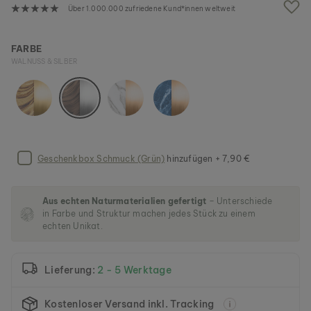
g
Über 1.000.000 zufriedene Kund*innen weltweit
a
l
e
FARBE
r
WALNUSS & SILBER
i
e
s
p
r
i
n
Geschenkbox Schmuck (Grün)
hinzufügen + 7,90 €
g
e
n
Aus echten Naturmaterialien gefertigt
– Unterschiede
in Farbe und Struktur machen jedes Stück zu einem
echten Unikat.
Lieferung:
2 - 5 Werktage
Kostenloser Versand inkl. Tracking