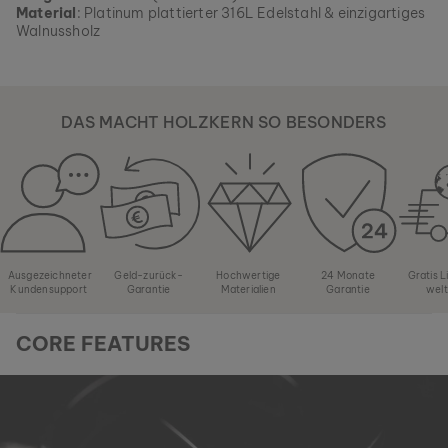
Material
: Platinum plattierter 316L Edelstahl & einzigartiges
Walnussholz
DAS MACHT HOLZKERN SO BESONDERS
Ausgezeichneter
Geld-zurück-
Hochwertige
24 Monate
Gratis 
Kundensupport
Garantie
Materialien
Garantie
wel
CORE FEATURES