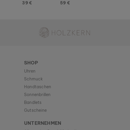
39 €
59 €
Holzkern - Eine Marke der Time for Nature GmbH
SHOP
Uhren
Schmuck
Handtaschen
Sonnenbrillen
Bandlets
Gutscheine
UNTERNEHMEN