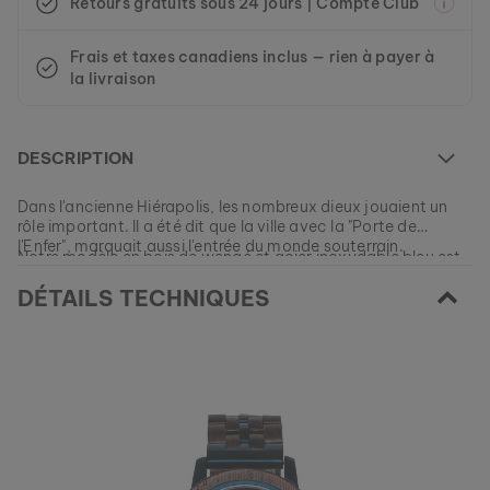
Retours gratuits sous 24 jours | Compte Club
Frais et taxes canadiens inclus — rien à payer à
la livraison
DESCRIPTION
Dans l'ancienne Hiérapolis, les nombreux dieux jouaient un
rôle important. Il a été dit que la ville avec la "Porte de
l'Enfer", marquait aussi l'entrée du monde souterrain.
Notre modèle en bois de wengé et acier inoxydable bleu est
dédié à ce lieu mythique et est sensé vous inspirer à écrire les
DÉTAILS TECHNIQUES
nouveaux chapitres de votre vie.
Ce modèle est actuellement ÉPUISÉ.
Tous nos modèles sont fabriqués en petites quantités afin de
vous garantir autant de variété et de singularité que
EAN: #
9120078334676
possible.
Commandez votre morceau de nature parmi nos collections
actuelles, tant que les stocks durent.