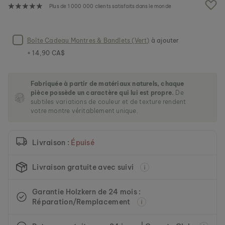
e
Plus de 1 000 000 clients satisfaits dans le monde
i
m
a
g
Boîte Cadeau Montres & Bandlets (Vert)
à ajouter
e
+ 14,90 CA$
s
g
a
Fabriquée à partir de matériaux naturels, chaque
l
pièce possède un caractère qui lui est propre.
De
l
subtiles variations de couleur et de texture rendent
e
votre montre véritablement unique.
r
y
Livraison :
Épuisé
Livraison gratuite avec suivi
Garantie Holzkern de 24 mois :
Réparation/Remplacement