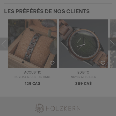
LES PRÉFÉRÉS DE NOS CLIENTS
ACOUSTIC
EDISTO
NOYER & ARGENT ANTIQUE
NOYER & FEUILLES
129 CA$
369 CA$
Holzkern - une marque du groupe Time for Nature GmbH