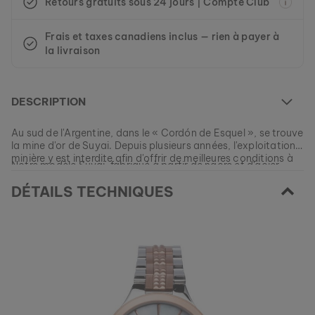
Retours gratuits sous 24 jours | Compte Club
Frais et taxes canadiens inclus — rien à payer à
la livraison
DESCRIPTION
Au sud de l'Argentine, dans le « Cordón de Esquel », se trouve
la mine d'or de Suyai. Depuis plusieurs années, l'exploitation
minière y est interdite afin d'offrir de meilleures conditions à
Notre modèle Suyai, fabriqué à partir de nacre et d'acier
la population, à la faune et la flore locales.
inoxydable, est dédié aux ressources minérales de l'Argentine
DÉTAILS TECHNIQUES
et devrait vous rappeler de préserver les choses qui
comptent vraiment.
Ce modèle est actuellement ÉPUISÉ.
Tous nos modèles sont fabriqués en petites quantités afin de
vous garantir autant de variété et de singularité que
EAN: #
9010631004972
possible.
Commandez votre morceau de nature parmi nos collections
actuelles, tant que les stocks durent.