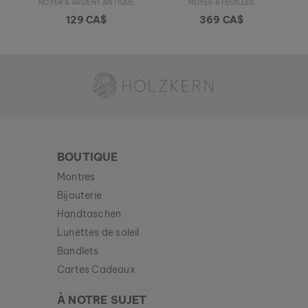
NOYER & ARGENT ANTIQUE
NOYER & FEUILLES
129 CA$
369 CA$
Holzkern - une marque du groupe Time for Nature GmbH
BOUTIQUE
Montres
Bijouterie
Handtaschen
Lunettes de soleil
Bandlets
Cartes Cadeaux
À NOTRE SUJET