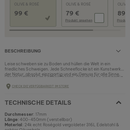
OLIVE & ROSÉ
OLIVE & ROSÉ
OLIVE
99 €
79 €
89 
Produkt ansehen
Produkt
BESCHREIBUNG
Leise schweben sie zu Boden und hüllen die Welt in ein
friedliches Schweigen. Jede Schneeflocke ist ein Kunstwerk
der Natur, absolut einzigartig und ein Genuss für alle Sinne.
Unsere Halskette im Schneeflocken-Design ist so einzigartig
wie ihr Formgeber und genauso individuell wie du.
CHECK DIE VERFÜGBARKEIT IM STORE
EAN: #
9010631008154
TECHNISCHE DETAILS
Durchmesser
: 17mm
Länge
: 400-450mm (verstellbar)
Material
: 24k echt Roségold vergoldeter 316L Edelstahl &