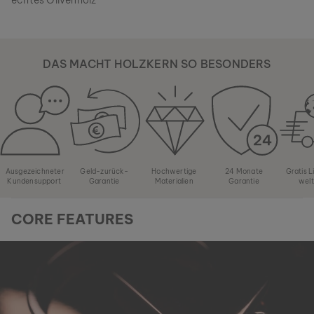
echtes Olivenholz
DAS MACHT HOLZKERN SO BESONDERS
Ausgezeichneter
Geld-zurück-
Hochwertige
24 Monate
Gratis 
Kundensupport
Garantie
Materialien
Garantie
wel
CORE FEATURES