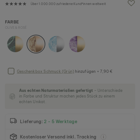
g
Über 1.000.000 zufriedene Kund*innen weltweit
a
l
e
FARBE
r
OLIVE & ROSÉ
i
e
s
p
r
i
n
Geschenkbox Schmuck (Grün)
hinzufügen + 7,90 €
g
e
n
Aus echten Naturmaterialien gefertigt
– Unterschiede
in Farbe und Struktur machen jedes Stück zu einem
echten Unikat.
Lieferung:
2 - 5 Werktage
Kostenloser Versand inkl. Tracking