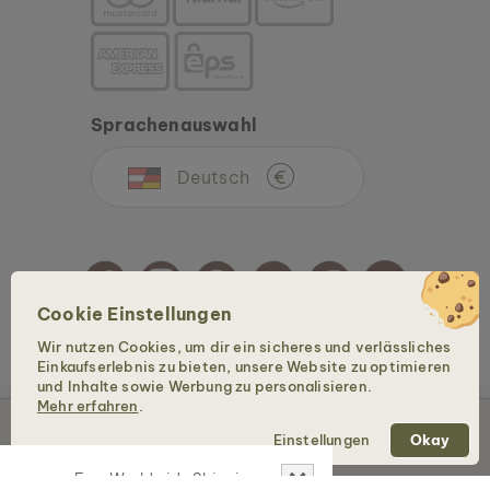
Sprachenauswahl
Deutsch
€
Cookie Einstellungen
Wir nutzen Cookies, um dir ein sicheres und verlässliches
Copyright © 2026 Holzkern - Eine Marke der Time for Nature GmbH. Alle Rechte
Einkaufserlebnis zu bieten, unsere Website zu optimieren
vorbehalten.
und Inhalte sowie Werbung zu personalisieren.
Mehr erfahren
.
In den Warenkorb – 99 €
Einstellungen
Okay
✕
Free Worldwide Shipping