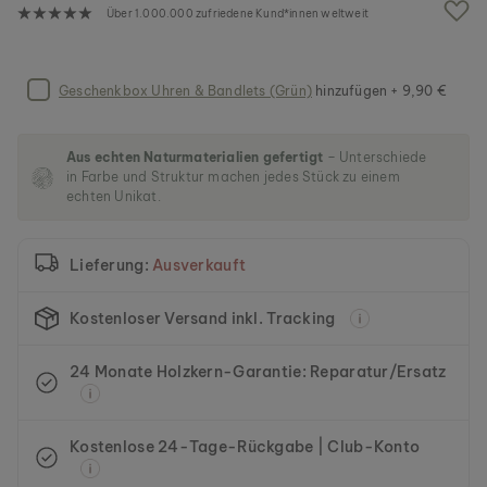
g
Über 1.000.000 zufriedene Kund*innen weltweit
a
l
e
r
Geschenkbox Uhren & Bandlets (Grün)
hinzufügen + 9,90 €
i
e
s
Aus echten Naturmaterialien gefertigt
– Unterschiede
p
in Farbe und Struktur machen jedes Stück zu einem
r
echten Unikat.
i
n
g
Lieferung:
Ausverkauft
e
n
Kostenloser Versand inkl. Tracking
24 Monate Holzkern-Garantie: Reparatur/Ersatz
Kostenlose 24-Tage-Rückgabe | Club-Konto