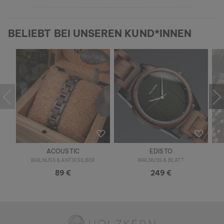
BELIEBT BEI UNSEREN KUND*INNEN
ACOUSTIC
EDISTO
WALNUSS & ANTIKSILBER
WALNUSS & BLATT
89 €
249 €
Holzkern - Eine Marke der Time for Nature GmbH