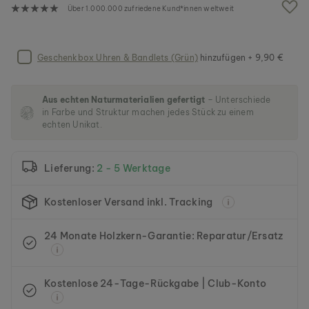
g
Über 1.000.000 zufriedene Kund*innen weltweit
a
l
e
r
Geschenkbox Uhren & Bandlets (Grün)
hinzufügen + 9,90 €
i
e
s
Aus echten Naturmaterialien gefertigt
– Unterschiede
p
in Farbe und Struktur machen jedes Stück zu einem
r
echten Unikat.
i
n
g
Lieferung:
2 - 5 Werktage
e
n
Kostenloser Versand inkl. Tracking
24 Monate Holzkern-Garantie: Reparatur/Ersatz
Kostenlose 24-Tage-Rückgabe | Club-Konto