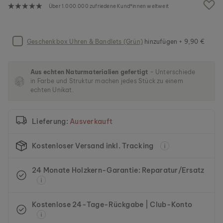
g
Über 1.000.000 zufriedene Kund*innen weltweit
a
l
e
r
Geschenkbox Uhren & Bandlets (Grün)
hinzufügen + 9,90 €
i
e
s
Aus echten Naturmaterialien gefertigt
– Unterschiede
p
in Farbe und Struktur machen jedes Stück zu einem
r
echten Unikat.
i
n
g
Lieferung:
Ausverkauft
e
n
Kostenloser Versand inkl. Tracking
24 Monate Holzkern-Garantie: Reparatur/Ersatz
Kostenlose 24-Tage-Rückgabe | Club-Konto