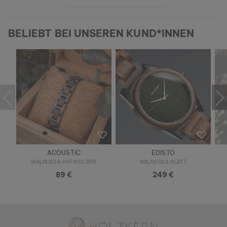
BELIEBT BEI UNSEREN KUND*INNEN
ACOUSTIC
EDISTO
WALNUSS & ANTIKSILBER
WALNUSS & BLATT
89 €
249 €
Holzkern - Eine Marke der Time for Nature GmbH