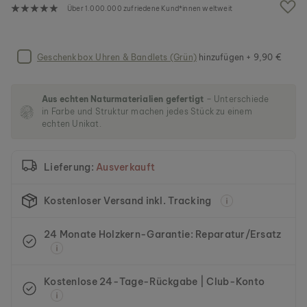
g
Über 1.000.000 zufriedene Kund*innen weltweit
a
l
e
r
Geschenkbox Uhren & Bandlets (Grün)
hinzufügen + 9,90 €
i
e
s
Aus echten Naturmaterialien gefertigt
– Unterschiede
p
in Farbe und Struktur machen jedes Stück zu einem
r
echten Unikat.
i
n
g
Lieferung:
Ausverkauft
e
n
Kostenloser Versand inkl. Tracking
24 Monate Holzkern-Garantie: Reparatur/Ersatz
Kostenlose 24-Tage-Rückgabe | Club-Konto