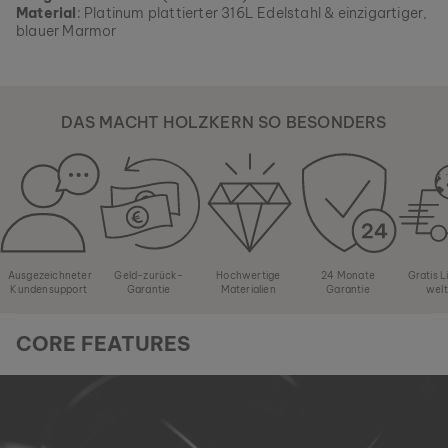
Material
: Platinum plattierter 316L Edelstahl & einzigartiger,
blauer Marmor
DAS MACHT HOLZKERN SO BESONDERS
Ausgezeichneter
Geld-zurück-
Hochwertige
24 Monate
Gratis 
Kundensupport
Garantie
Materialien
Garantie
wel
CORE FEATURES