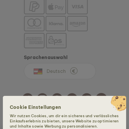
Sprachenauswahl
Deutsch
€
Cookie Einstellungen
Wir nutzen Cookies, um dir ein sicheres und verlässliches
Copyright © 2026 Holzkern - Eine Marke der Time for Nature GmbH. Alle Rechte
Einkaufserlebnis zu bieten, unsere Website zu optimieren
vorbehalten.
und Inhalte sowie Werbung zu personalisieren.