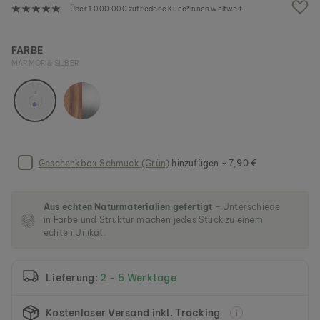
g
Über 1.000.000 zufriedene Kund*innen weltweit
a
l
e
FARBE
r
MARMOR & SILBER
i
e
s
p
r
i
n
Geschenkbox Schmuck (Grün)
hinzufügen + 7,90 €
g
e
n
Aus echten Naturmaterialien gefertigt
– Unterschiede
in Farbe und Struktur machen jedes Stück zu einem
echten Unikat.
Lieferung:
2 - 5 Werktage
Kostenloser Versand inkl. Tracking