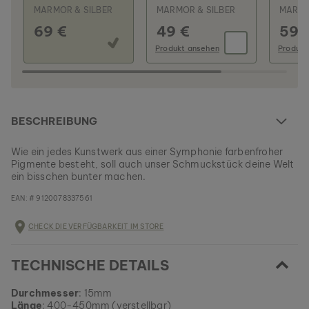
MARMOR & SILBER
MARMOR & SILBER
MARMO
69 €
49 €
59 
Produkt ansehen
Produkt
BESCHREIBUNG
Wie ein jedes Kunstwerk aus einer Symphonie farbenfroher
Pigmente besteht, soll auch unser Schmuckstück deine Welt
ein bisschen bunter machen.
EAN: #
9120078337561
CHECK DIE VERFÜGBARKEIT IM STORE
TECHNISCHE DETAILS
Durchmesser
: 15mm
Länge
: 400-450mm (verstellbar)