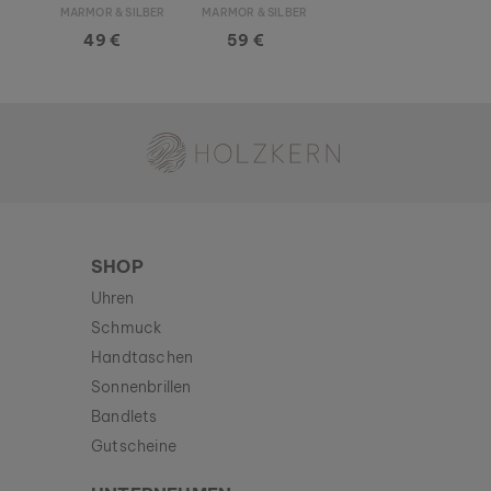
MARMOR & SILBER
MARMOR & SILBER
49 €
59 €
Holzkern - Eine Marke der Time for Nature GmbH
SHOP
Uhren
Schmuck
Handtaschen
Sonnenbrillen
Bandlets
Gutscheine