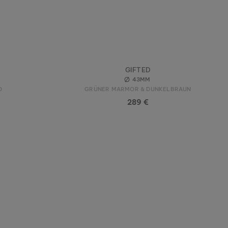
GIFTED
43MM
O
GRÜNER MARMOR & DUNKELBRAUN
289 €