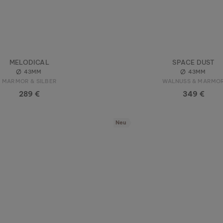
MELODICAL
SPACE DUST
43MM
43MM
MARMOR & SILBER
WALNUSS & MARMO
289 €
349 €
Neu