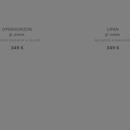
OPENHORIZON
LIPAN
44MM
45MM
NER MARMOR & SILBER
WALNUSS & WALNUS
349 €
349 €