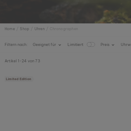
Home
Shop
Uhren
Chronographen
Filtern nach:
Geeignet für
Limitiert
L
Preis
Uhrw
i
m
Artikel
1
-
24
von
73
i
t
i
Limited Edition
e
r
t