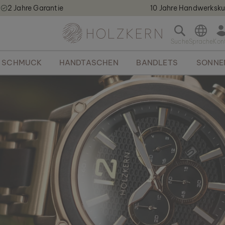
2 Jahre Garantie
10 Jahre Handwerksku
Holzkern - a brand of Time for Nature GmbH qweqwe
S
u
c
SCHMUCK
HANDTASCHEN
BANDLETS
SONNE
h
l
e
i
s
t
e
ö
f
f
n
e
n