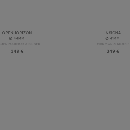
OPENHORIZON
INSIGNA
44MM
41MM
AUER MARMOR & SILBER
MARMOR & SILBER
349 €
349 €