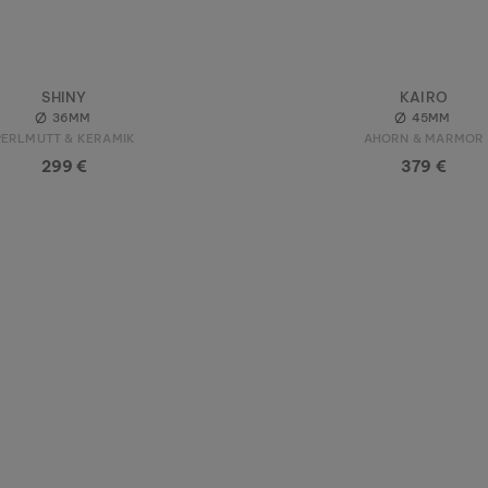
SHINY
KAIRO
36MM
45MM
PERLMUTT & KERAMIK
AHORN & MARMOR
299 €
379 €