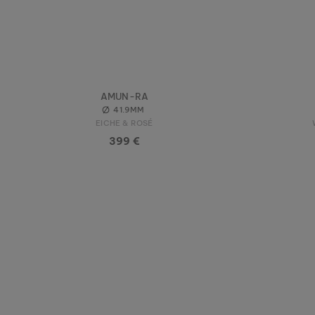
AMUN-RA
41.9MM
EICHE & ROSÉ
399 €