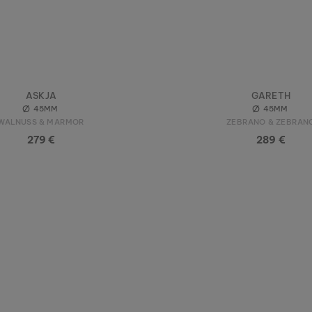
ASKJA
GARETH
45MM
45MM
WALNUSS & MARMOR
ZEBRANO & ZEBRAN
279 €
289 €