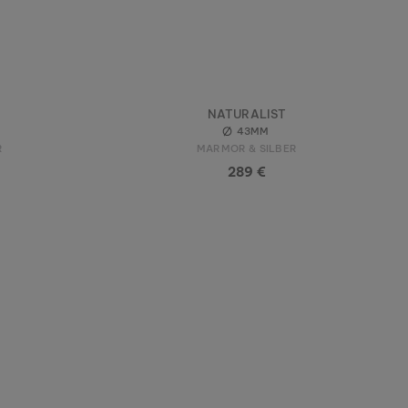
NATURALIST
43MM
R
MARMOR & SILBER
289 €