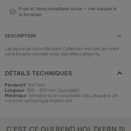
Frais et taxes canadiens inclus — rien à payer à
la livraison
DESCRIPTION
Les bijoux de notre Abstract Collection mettent en valeur
votre beauté naturelle avec des reflets élégants.
Ce modèle est actuellement ÉPUISÉ.
DÉTAILS TECHNIQUES
Tous nos modèles sont fabriqués en petites quantités afin de
vous garantir autant de variété et de singularité que
EAN: #
9120078338650
possible.
Pendentif
: 15x7 mm
Commandez votre morceau de nature parmi nos collections
Longueur
: 503 - 553 mm (ajustable)
actuelles, tant que les stocks durent.
Matériaux
: Véritable acier inoxydable 316L plaqué or 24
carats et authentique marbre vert
C´EST CE QUI REND HOLZKERN SI