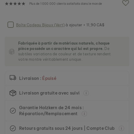
e
Plus de 1 000 000 clients satisfaits dans le monde
i
m
a
g
Boîte Cadeau Bijoux (Vert)
à ajouter + 11,90 CA$
e
s
g
Fabriquée à partir de matériaux naturels, chaque
a
pièce possède un caractère qui lui est propre.
De
l
subtiles variations de couleur et de texture rendent
l
votre montre véritablement unique.
e
r
y
Livraison :
Épuisé
Livraison gratuite avec suivi
Garantie Holzkern de 24 mois :
Réparation/Remplacement
Retours gratuits sous 24 jours | Compte Club