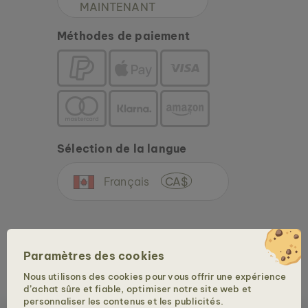
MAINTENANT
Méthodes de paiement
Sélection de la langue
Français
CA$
Paramètres des cookies
Nous utilisons des cookies pour vous offrir une expérience
d’achat sûre et fiable, optimiser notre site web et
Copyright © 2026 Holzkern - une marque de la Time for Nature GmbH. Tous droits
personnaliser les contenus et les publicités.
réservés.