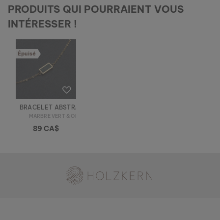
PRODUITS QUI POURRAIENT VOUS
INTÉRESSER !
Épuisé
BRACELET ABSTRACT
MARBRE VERT & OR
89 CA$
Holzkern - une marque du groupe Time for Nature GmbH