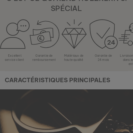
SPÉCIAL
Excellent
Garantie de
Matériaux de
Garantie de
Livraiso
service client
remboursement
haute qualité
24 mois
dans l
en
CARACTÉRISTIQUES PRINCIPALES