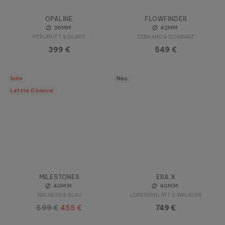
OPALINE
FLOWFINDER
36MM
42MM
PERLMUTT & SILBER
ZEBRANO & SCHWARZ
399 €
549 €
Sale
Neu
Letzte Chance
MILESTONES
ERA X
40MM
40MM
WALNUSS & BLAU
LORBEERBLATT & WALNUSS
599 €
455 €
749 €