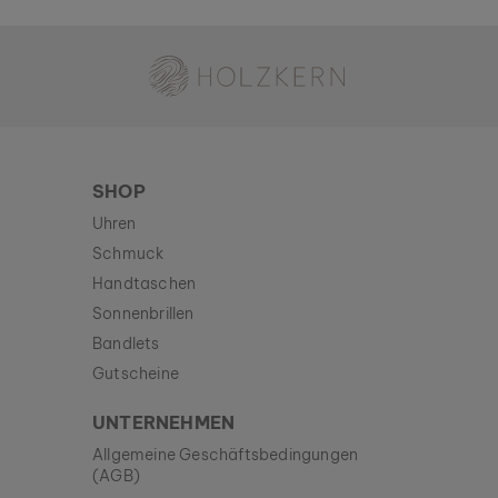
Holzkern - Eine Marke der Time for Nature GmbH
SHOP
Uhren
Schmuck
Handtaschen
Sonnenbrillen
Bandlets
Gutscheine
UNTERNEHMEN
Allgemeine Geschäftsbedingungen
(AGB)