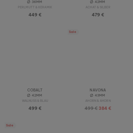
36MM
42MM
PERLMUTT & KERAMIK
ACHAT & SILBER
449 €
479 €
Sale
COBALT
NAVONA
42MM
43MM
WALNUSS & BLAU
AHORN & AHORN
499 €
499 €
384 €
Sale