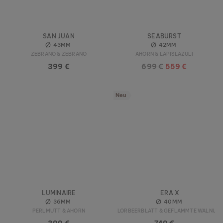
SAN JUAN
SEABURST
43MM
42MM
ZEBRANO & ZEBRANO
AHORN & LAPISLAZULI
399 €
699 €
559 €
Neu
LUMINAIRE
ERA X
36MM
40MM
PERLMUTT & AHORN
LORBEERBLATT & GEFLAMMTE WALNUSS