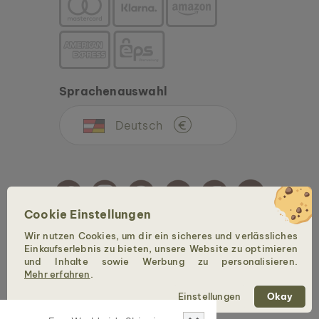
Sprachenauswahl
Deutsch
€
Cookie Einstellungen
Wir nutzen Cookies, um dir ein sicheres und verlässliches
Copyright © 2026 Holzkern - Eine Marke der Time for Nature GmbH. Alle Rechte
Einkaufserlebnis zu bieten, unsere Website zu optimieren
vorbehalten.
und Inhalte sowie Werbung zu personalisieren.
Mehr erfahren
.
Einstellungen
Okay