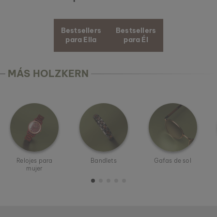
Bestsellers
Bestsellers
para Ella
para Él
MÁS HOLZKERN
Relojes para
Bandlets
Gafas de sol
mujer
Holzkern - una marca de Time for Nature GmbH