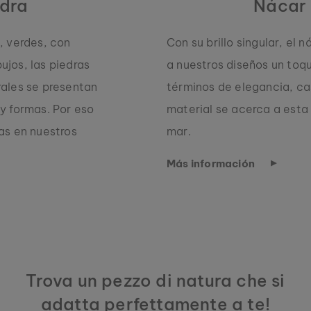
edra
Nácar
s, verdes, con
Con su brillo singular, el n
ujos, las piedras
a nuestros diseños un toq
rales se presentan
términos de elegancia, cas
 y formas. Por eso
material se acerca a esta 
las en nuestros
mar.
Más información
Trova un pezzo di natura che si
adatta perfettamente a te!