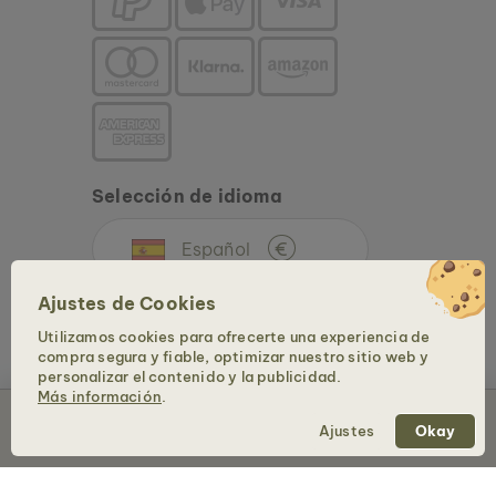
Selección de idioma
Español
€
Ajustes de Cookies
Utilizamos cookies para ofrecerte una experiencia de
compra segura y fiable, optimizar nuestro sitio web y
personalizar el contenido y la publicidad.
Más información
.
Agotado
Copyright © 2026 Holzkern - una marca de Time for Nature GmbH. Todos los
Ajustes
Okay
derechos reservados.