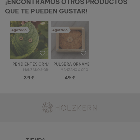
¡ENCONTRAMOS OTROS PRODUCTOS
QUE TE PUEDEN GUSTAR!
Agotado
Agotado
PENDIENTES ORNAMENT
PULSERA ORNAMENT
MANZANO & ORO
MANZANO & ORO
39 €
49 €
Holzkern - una marca de Time for Nature GmbH