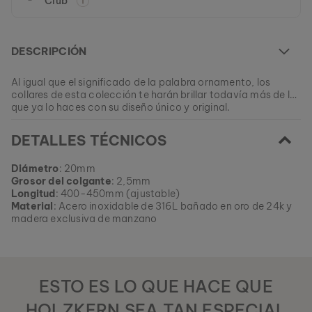
Club
DESCRIPCIÓN
Al igual que el significado de la palabra ornamento, los
collares de esta colección te harán brillar todavía más de lo
que ya lo haces con su diseño único y original.
Este modelo está actualmente AGOTADO.
DETALLES TÉCNICOS
Todos nuestros productos se fabrican en pequeños lotes
para ofrecer a nuestros clientes la mayor variedad posible.
EAN: #
9010631001377
Consigue tu pedazo de naturaleza favorito de nuestras
Diámetro
: 20mm
colecciones actuales, mientras esté disponible.
Grosor del colgante
: 2,5mm
Longitud
: 400-450mm (ajustable)
Material
: Acero inoxidable de 316L bañado en oro de 24k y
madera exclusiva de manzano
ESTO ES LO QUE HACE QUE
HOLZKERN SEA TAN ESPECIAL