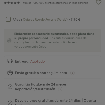
a
Más de 1.000.000 clientes satisfechos en todo el mundo
g
a
l
e
Añadir
Caja de Regalo Joyería (Verde)
+ 7,90 €
r
í
a
Elaboradas con materiales naturales, cada pieza tiene
d
su propia personalidad.
Las sutiles variaciones de
e
color y textura hacen que cada artículo sea
i
verdaderamente único.
m
á
g
Entrega:
Agotado
e
n
e
Envío gratuito con seguimiento
s
Garantía Holzkern de 24 meses:
Reparación/Sustitución
Devoluciones gratuitas durante 24 días | Cuenta