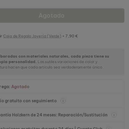
Agotado
ir
Caja de Regalo Joyería (Verde)
+ 7,90 €
aboradas con materiales naturales, cada pieza tiene su
opia personalidad.
Las sutiles variaciones de color y
tura hacen que cada artículo sea verdaderamente único.
rega:
Agotado
ío gratuito con seguimiento
antía Holzkern de 24 meses: Reparación/Sustitución