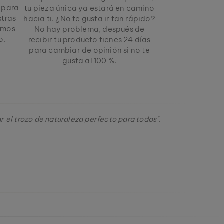
s para
tu pieza única ya estará en camino
stras
hacia ti. ¿No te gusta ir tan rápido?
amos
No hay problema, después de
o.
recibir tu producto tienes 24 días
para cambiar de opinión si no te
gusta al 100 %.
 el trozo de naturaleza perfecto para todos".