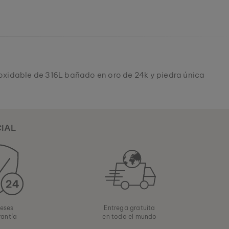
noxidable de 316L bañado en oro de 24k y piedra única
CIAL
eses
Entrega gratuita
rantía
en todo el mundo