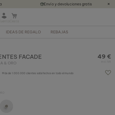
ía
Envío y devoluciones gratis
✕
A
b
r
IDEAS DE REGALO
REBAJAS
i
r
m
i
n
49 €
ENTES FACADE
i
incl. IVA
A & ORO
c
a
Más de 1.000.000 clientes satisfechos en todo el mundo
r
r
i
t
ORO
o