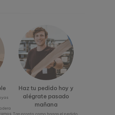
le
Haz tu pedido hoy y
alégrate pasado
joyas
mañana
adera
izamos
Tan pronto como hagas el pedido,