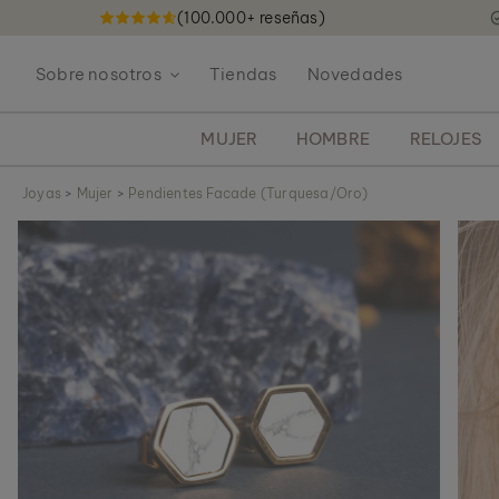
(100.000+ reseñas)
I
r
Sobre nosotros
Tiendas
Novedades
a
l
c
MUJER
HOMBRE
RELOJES
o
n
Joyas
>
Mujer
>
Pendientes Facade (Turquesa/Oro)
t
S
e
a
n
l
i
t
d
a
o
r
a
l
f
i
n
a
l