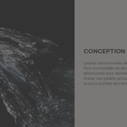
CONCEPTION 
Laissez votre morceau d
Pour nos modèles au desi
sélectionnés pour résister
d'acier inoxydable, proc
souci ou profitez de vot