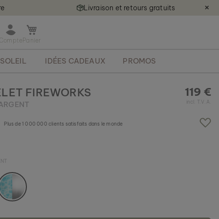
re
Livraison et retours gratuits
✕
O
u
v
SOLEIL
IDÉES CADEAUX
PROMOS
r
i
r
119 €
LET FIREWORKS
l
incl. T.V.A.
 ARGENT
e
m
i
Plus de 1 000 000 clients satisfaits dans le monde
n
i
p
ENT
a
n
i
e
r