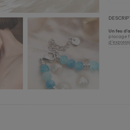
DESCRIP
Un feu d’
placage fi
d’expressi
Inspirées 
évoquent l
des Caraï
Grand cho
dotées d’
bracelet 
main sûre
EAN: #
9010