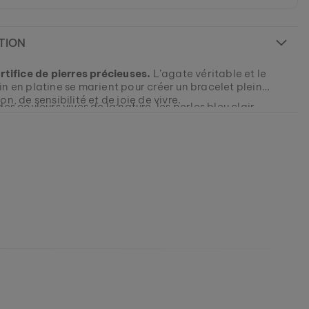
TION
artifice de pierres précieuses.
L’agate véritable et le
n en platine se marient pour créer un bracelet plein
on, de sensibilité et de joie de vivre.
des couleurs vives de la nature, les perles bleu clair
’image d’un ciel printanier radieux ou d’une eau cristalline
bes. Elles sont imperméables, douces pour la peau et
ix, petite édition : procurez-vous dès maintenant votre
une fermeture à mousqueton classique pour une prise en
Fireworks exactement dans vos couleurs !
 au quotidien.
631025144