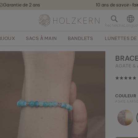
Garantie de 2 ans
10 ans de savoir-fai
Holzkern - a brand of Time for Nature GmbH qweqwe
O
u
v
BIJOUX
SACS À MAIN
BANDLETS
LUNETTES DE 
r
i
r
BRACE
l
AGATE &
a
b
a
r
r
COULEUR
e
AGATE & ARG
d
e
r
e
c
h