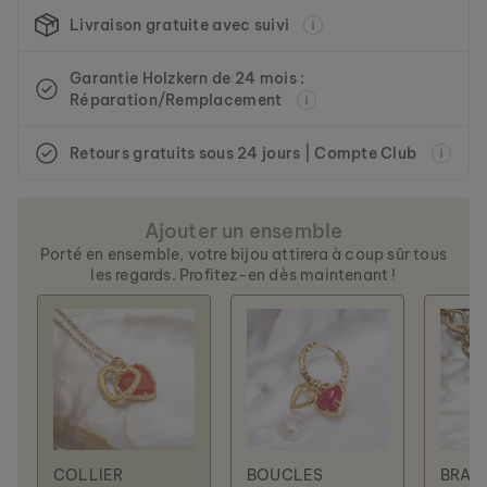
Livraison gratuite avec suivi
Garantie Holzkern de 24 mois :
Réparation/Remplacement
COLLIER STENCIL
OR & MARBRE
Retours gratuits sous 24 jours | Compte Club
79 €
Ajouter un ensemble
Porté en ensemble, votre bijou attirera à coup sûr tous
les regards. Profitez-en dès maintenant !
COLLIER
BOUCLES
BRAC