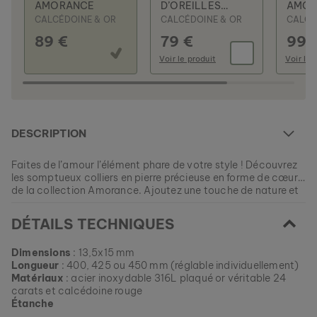
AMORANCE
D’OREILLES
AMOR
AMORANCE
CALCÉDOINE & OR
CALCÉDOINE & OR
CALCÉ
89 €
79 €
99 
Voir le produit
Voir le 
ASKJA
NOYER & MARBRE
DESCRIPTION
279 €
Faites de l’amour l’élément phare de votre style ! Découvrez
les somptueux colliers en pierre précieuse en forme de cœur
de la collection Amorance. Ajoutez une touche de nature et
de romantisme à votre style, grâce à des bijoux empreints
EAN: #
9010631021009
d’émotion et d’élégance.
DÉTAILS TECHNIQUES
Dimensions
: 13,5x15 mm
Longueur
: 400, 425 ou 450 mm (réglable individuellement)
Matériaux
: acier inoxydable 316L plaqué or véritable 24
carats et calcédoine rouge
Étanche