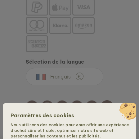
COLLIER KINDRED
MARBRE & OR
99 €
Sélection de la langue
Français
€
Montres pour
Bijoux pour femme
Montres 
homme
femm
Paramètres des cookies
Nous utilisons des cookies pour vous offrir une expérience
Copyright © 2026 Holzkern - une marque de la Time for Nature GmbH. Tous droits
d’achat sûre et fiable, optimiser notre site web et
réservés.
personnaliser les contenus et les publicités.