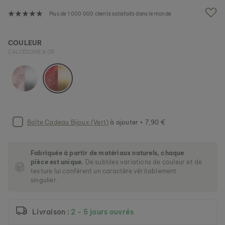
h
e
Plus de 1 000 000 clients satisfaits dans le monde
i
m
HANWI
a
COULEUR
NACRE & OR
g
CALCÉDOINE & OR
139 €
e
s
g
a
l
l
e
Boîte Cadeau Bijoux (Vert)
à ajouter + 7,90 €
r
y
Fabriquée à partir de matériaux naturels, chaque
pièce est unique.
De subtiles variations de couleur et de
texture lui confèrent un caractère véritablement
singulier.
Livraison :
2 - 5 jours ouvrés