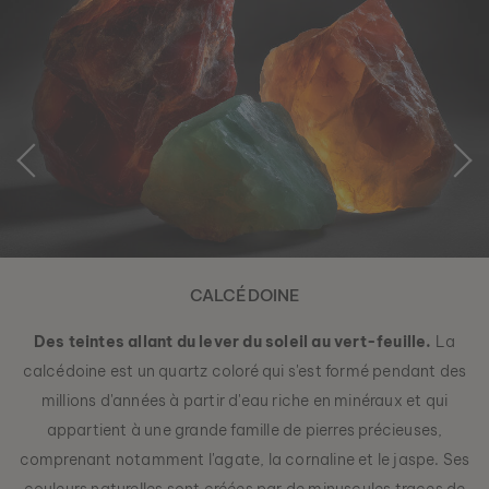
BOUCLES D’OREILLES MIDSOMMAR
AMÉTHYSTE & OR ROSE
CALCÉDOINE
89 €
Des teintes allant du lever du soleil au vert-feuille.
La
calcédoine est un quartz coloré qui s'est formé pendant des
millions d'années à partir d'eau riche en minéraux et qui
appartient à une grande famille de pierres précieuses,
comprenant notamment l'agate, la cornaline et le jaspe. Ses
couleurs naturelles sont créées par de minuscules traces de