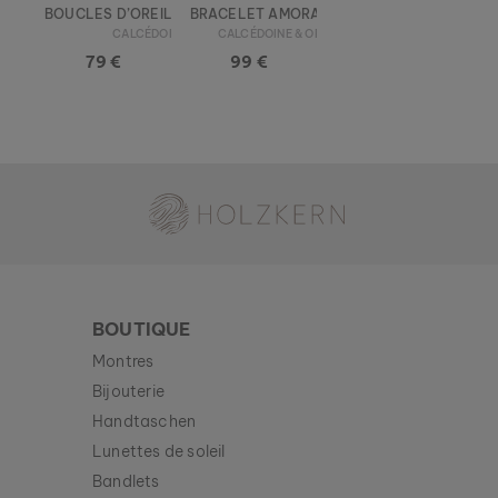
BOUCLES D’OREILLES AMORANCE
BRACELET AMORANCE
99 €
CALCÉDOINE & OR
CALCÉDOINE & OR
79 €
99 €
Nouveau
Holzkern - une marque du groupe Time for Nature GmbH
BOUTIQUE
Montres
Bijouterie
Handtaschen
Lunettes de soleil
Bandlets