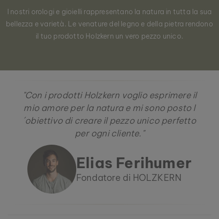
I nostri orologi e gioielli rappresentano la natura in tutta la sua
bellezza e varietà. Le venature del legno e della pietra rendono
il tuo prodotto Holzkern un vero pezzo unico.
"Con i prodotti Holzkern voglio esprimere il
mio amore per la natura e mi sono posto l
´obiettivo di creare il pezzo unico perfetto
per ogni cliente."
Elias Ferihumer
Fondatore di HOLZKERN