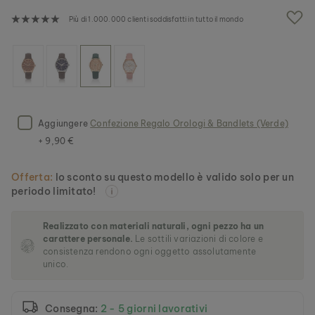
a
g
Più di 1.000.000 clienti soddisfatti in tutto il mondo
a
l
l
e
r
i
a
d
Aggiungere
Confezione Regalo Orologi & Bandlets (Verde)
i
+ 9,90 €
i
m
m
Offerta:
lo sconto su questo modello è valido solo per un
a
periodo limitato!
g
i
Realizzato con materiali naturali, ogni pezzo ha un
n
carattere personale.
Le sottili variazioni di colore e
i
consistenza rendono ogni oggetto assolutamente
unico.
Consegna:
2 - 5 giorni lavorativi