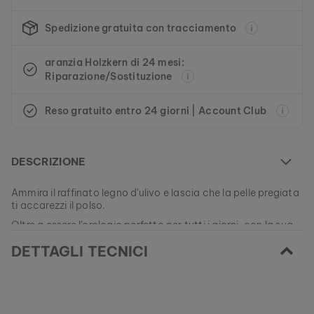
Spedizione gratuita con tracciamento
aranzia Holzkern di 24 mesi:
Riparazione/Sostituzione
Reso gratuito entro 24 giorni | Account Club
DESCRIZIONE
Ammira il raffinato legno d'ulivo e lascia che la pelle pregiata
ti accarezzi il polso.
Oltre a essere l'orologio perfetto per tutti i giorni, con la sua
classica eleganza Gifted aggiunge un tocco di naturale
DETTAGLI TECNICI
raffinatezza al tuo stile.
EAN: #
9010631018559