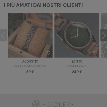
I PIÙ AMATI DAI NOSTRI CLIENTI
ACOUSTIC
EDISTO
NOCE & ARGENTO ANTICO
NOCE E FOGLIA
89 €
249 €
Holzkern - Un Brand di Time for Nature GmbH