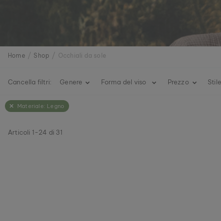
Home
Shop
Occhiali da sole
Cancella filtri:
Genere
Forma del viso
Prezzo
Stil
Materiale:
Legno
Articoli
1
-
24
di
31