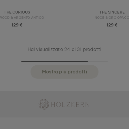
THE CURIOUS
THE SINCERE
WOOD & ARGENTO ANTICO
NOCE & ORO OPAC
129 €
129 €
Hai visualizzato 24 di 31 prodotti
Mostra più prodotti
Holzkern - Un Brand di Time for Nature GmbH