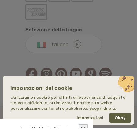
Selezione della lingua
Italiano
€
Impostazioni dei cookie
Copyright © 2026 Holzkern - un marchio della Time for Nature GmbH. Tutti i diritti
Utilizziamo i cookie per offrirti un’esperienza di acquisto
sono riservati.
sicura e affidabile, ottimizzare il nostro sito web e
personalizzare contenuti e pubblicità.
Scopri di più
.
Esaurito
Impostazioni
Okay
✕
Free Worldwide Shipping