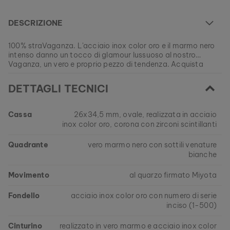
DESCRIZIONE
100% straVaganza. L'acciaio inox color oro e il marmo nero
intenso danno un tocco di glamour lussuoso al nostro
Vaganza, un vero e proprio pezzo di tendenza. Acquista
questo straordinario orologio e rendi il tuo look unico: solo
Al momento questo modello è attualmente ESAURITO.
500 pezzi disponibili!
DETTAGLI TECNICI
Tutti i nostri prodotti sono fabbricati in piccole serie per
garantire la massima varietà possibile per i nostri clienti.
EAN: #
9010631019679
Trova ora il tuo tocco di natura preferito dalle nostre
Cassa
26x34,5 mm, ovale, realizzata in acciaio
collezioni attuali, solo fino ad esaurimento scorte.
inox color oro, corona con zirconi scintillanti
Quadrante
vero marmo nero con sottili venature
bianche
Movimento
al quarzo firmato Miyota
Fondello
acciaio inox color oro con numero di serie
inciso (1-500)
Cinturino
realizzato in vero marmo e acciaio inox color