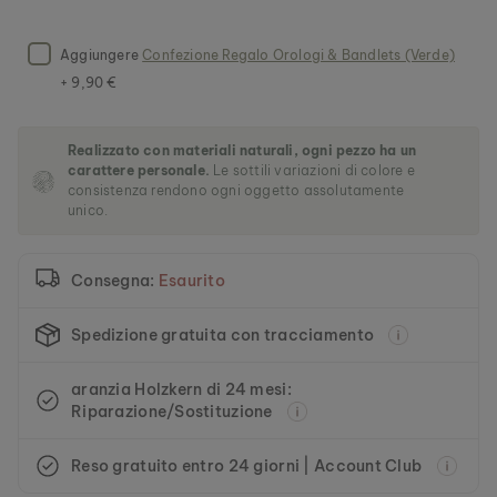
l
l
e
Aggiungere
Confezione Regalo Orologi & Bandlets (Verde)
r
+ 9,90 €
i
a
d
Realizzato con materiali naturali, ogni pezzo ha un
i
carattere personale.
Le sottili variazioni di colore e
i
consistenza rendono ogni oggetto assolutamente
m
unico.
m
a
g
Consegna:
Esaurito
i
n
i
Spedizione gratuita con tracciamento
aranzia Holzkern di 24 mesi:
Riparazione/Sostituzione
Reso gratuito entro 24 giorni | Account Club