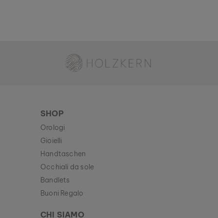
Holzkern - Un Brand di Time for Nature GmbH
SHOP
Orologi
Gioielli
Handtaschen
Occhiali da sole
Bandlets
Buoni Regalo
CHI SIAMO