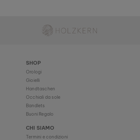
Holzkern - Un Brand di Time for Nature GmbH
SHOP
Orologi
Gioielli
Handtaschen
Occhiali da sole
Bandlets
Buoni Regalo
CHI SIAMO
Termini e condizioni