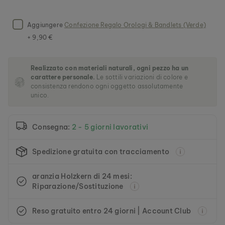
l
l
e
Aggiungere
Confezione Regalo Orologi & Bandlets (Verde)
r
+ 9,90 €
i
a
d
Realizzato con materiali naturali, ogni pezzo ha un
i
carattere personale.
Le sottili variazioni di colore e
i
consistenza rendono ogni oggetto assolutamente
m
unico.
m
a
g
Consegna:
2 - 5 giorni lavorativi
i
n
i
Spedizione gratuita con tracciamento
aranzia Holzkern di 24 mesi:
Riparazione/Sostituzione
Reso gratuito entro 24 giorni | Account Club