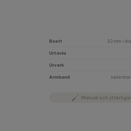
Boett
32 mm i dia
Urtavla
Urverk
Armband
Justerbar 
Manual och ytterliga