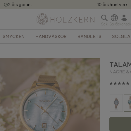
2 års garanti
10 års hantverk
Holzkern - a brand of Time for Nature GmbH qweqwe
Ö
p
p
SMYCKEN
HANDVÄSKOR
BANDLETS
SOLGL
n
a
s
ö
k
TALA
f
NACRE &
ä
l
t
e
t