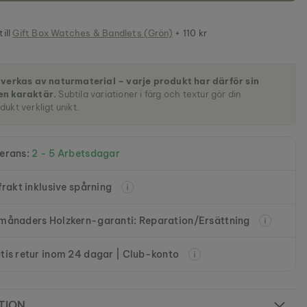
till
Gift Box Watches & Bandlets (Grön)
+ 110 kr
llverkas av naturmaterial – varje produkt har därför sin
en karaktär.
Subtila variationer i färg och textur gör din
dukt verkligt unikt.
erans:
2 - 5 Arbetsdagar
 frakt inklusive spårning
månaders Holzkern-garanti: Reparation/Ersättning
tis retur inom 24 dagar | Club-konto
TION