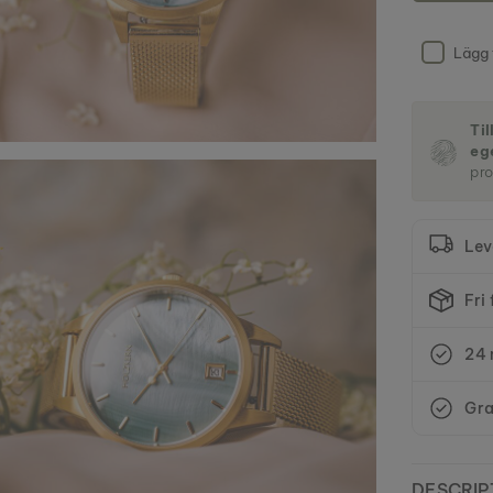
Lägg 
Ti
eg
pro
Lev
Fri
24 
Gra
DESCRIP