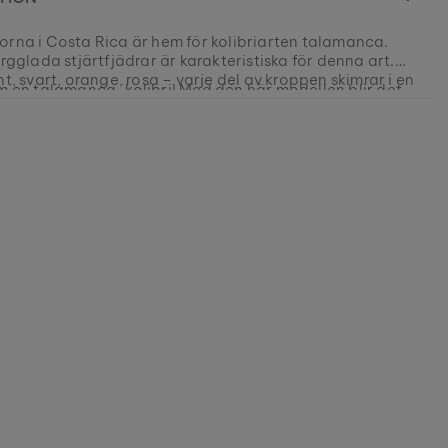
orna i Costa Rica är hem för kolibriarten talamanca.
ärgglada stjärtfjädrar är karakteristiska för denna art.
nt, svart, orange, rosa – varje del av kroppen skimrar i en
om en talamanca-kolibri! Med den här modellen blir det
ik färg.
 att visa dina sanna färger.
0631005054