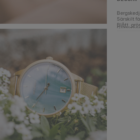
Bergskedj
Särskilt f
Blått, grö
Glittra s
lysande un
inte svårt
EAN: #
901