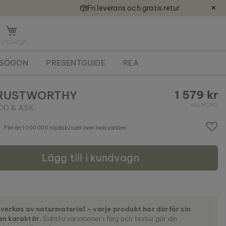
Fri leverans och gratis retur
✕
Ö
p
p
ASÖGON
PRESENTGUIDE
REA
n
a
m
1 579 kr
TRUSTWORTHY
i
inkl. MOMS
D & ASK
n
i
k
Fler än 1 000 000 nöjda kunder över hela världen
o
r
Lägg till i kundvagn
g
e
n
llverkas av naturmaterial – varje produkt har därför sin
en karaktär.
Subtila variationer i färg och textur gör din