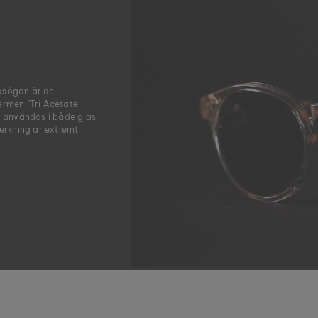
lasögon är de
ermen ”Tri Acetate
an användas i både glas
verkning är extremt