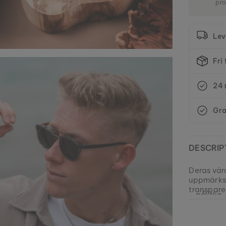
pro
Lev
Fri
24 
Gra
DESCRIP
Deras vär
uppmärks
transparen
- pålitlig
oförutsäg
EAN: #
9010