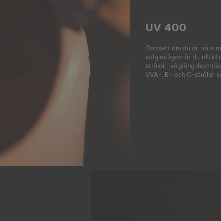
UV 400
Oavsett om du är på stran
solglasögon är du alltid
strålar i våglängdsområd
UVA-, B- och C-strålar s