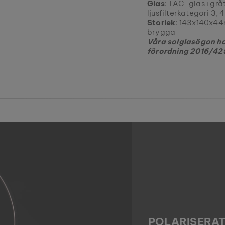
Glas
: TAC-glas i gr
ljusfilterkategori 3; 
Storlek
: 143x140x44
brygga
Våra solglasögon h
förordning 2016/42
POLARISERAT