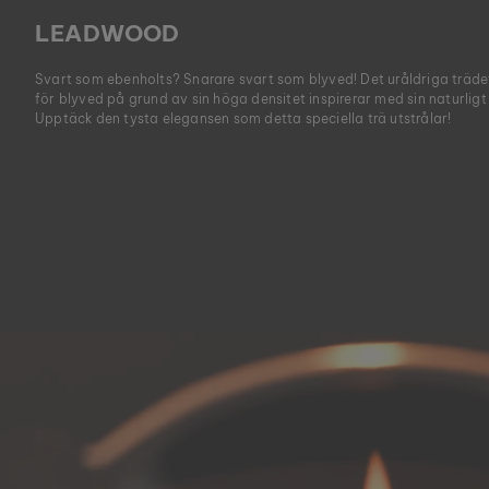
LEADWOOD
Svart som ebenholts? Snarare svart som blyved! Det uråldriga trädet
för blyved på grund av sin höga densitet inspirerar med sin naturlig
Upptäck den tysta elegansen som detta speciella trä utstrålar!