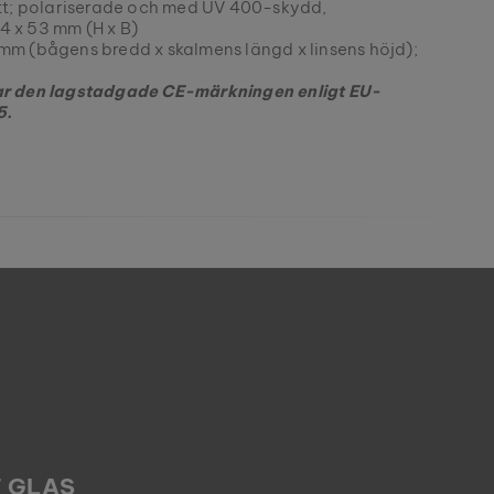
ått; polariserade och med UV 400-skydd,
44 x 53 mm (H x B)
mm (bågens bredd x skalmens längd x linsens höjd);
ar den lagstadgade CE-märkningen enligt EU-
5.
 GLAS