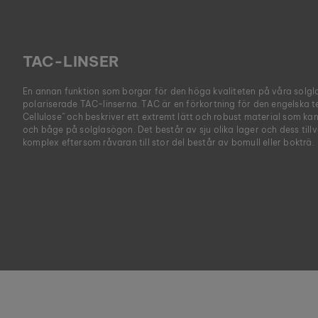
TAC-LINSER
En annan funktion som borgar för den höga kvaliteten på våra solg
polariserade TAC-linserna. TAC är en förkortning för den engelska t
Cellulose” och beskriver ett extremt lätt och robust material som k
och båge på solglasögon. Det består av sju olika lager och dess till
komplex eftersom råvaran till stor del består av bomull eller bokträ.