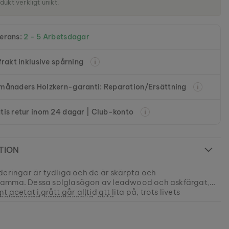
dukt verkligt unikt.
erans:
2 - 5 Arbetsdagar
 frakt inklusive spårning
månaders Holzkern-garanti: Reparation/Ersättning
tis retur inom 24 dagar | Club-konto
TION
deringar är tydliga och de är skärpta och
amma. Dessa solglasögon av leadwood och askfärgat,
t acetat i grått går alltid att lita på, trots livets
, balanserad, sanningsenlig, äkta -
barhet.
631013479