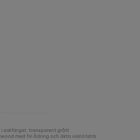
 i askfärgat, transparent grått
dwood med fin ådring och äkta valnötsträ